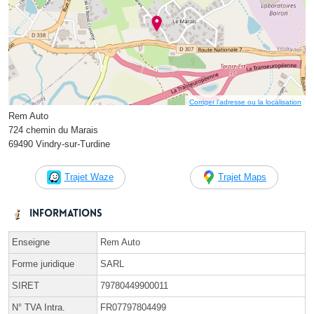
Corriger l’adresse ou la localisation
Rem Auto
724 chemin du Marais
69490 Vindry-sur-Turdine
Trajet Waze
Trajet Maps
Informations
Enseigne
Rem Auto
Forme juridique
SARL
SIRET
79780449900011
N° TVA Intra.
FR07797804499