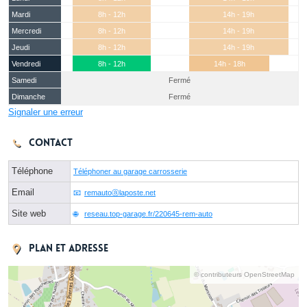
Mardi
8h - 12h
14h - 19h
Mercredi
8h - 12h
14h - 19h
Jeudi
8h - 12h
14h - 19h
Vendredi
8h - 12h
14h - 18h
Samedi
Fermé
Dimanche
Fermé
Signaler une erreur
Contact
Téléphone
Téléphoner au garage carrosserie
Email
remautoⓐlaposte.net
Site web
reseau.top-garage.fr/220645-rem-auto
Plan et adresse
© contributeurs OpenStreetMap