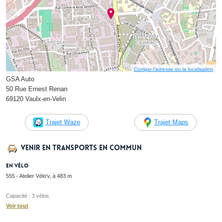
Corriger l’adresse ou la localisation
GSA Auto
50 Rue Ernest Renan
69120 Vaulx-en-Velin
Trajet Waze
Trajet Maps
Venir en transports en commun
En vélo
555 - Atelier Vélo'v, à 483 m
Capacité : 3 vélos
Voir tout