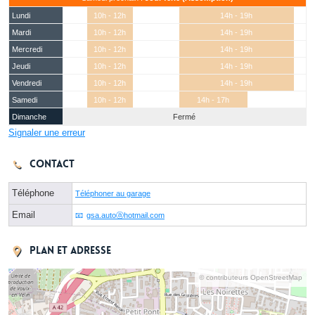
Lundi
10h - 12h
14h - 19h
Mardi
10h - 12h
14h - 19h
Mercredi
10h - 12h
14h - 19h
Jeudi
10h - 12h
14h - 19h
Vendredi
10h - 12h
14h - 19h
Samedi
10h - 12h
14h - 17h
Dimanche
Fermé
Signaler une erreur
Contact
Téléphone
Téléphoner au garage
Email
gsa.autoⓐhotmail.com
Plan et adresse
© contributeurs OpenStreetMap