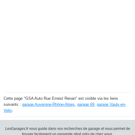
Cette page "GSA Auto Rue Ernest Renan" est visible via les liens
suivants :
garage Auvergne-Rhône-Alpes
,
garage 69
,
garage Vaulx-en-
Velin
.
LesGarages.fr vous guide dans vos recherches de garage et vous permet de
trouver facilement un garagiste situé près de chez vous.