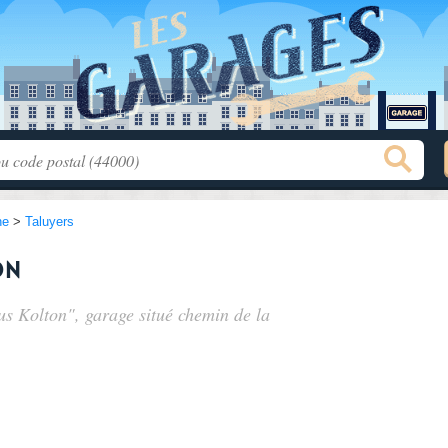
ne
>
Taluyers
on
eus Kolton", garage situé
chemin de la