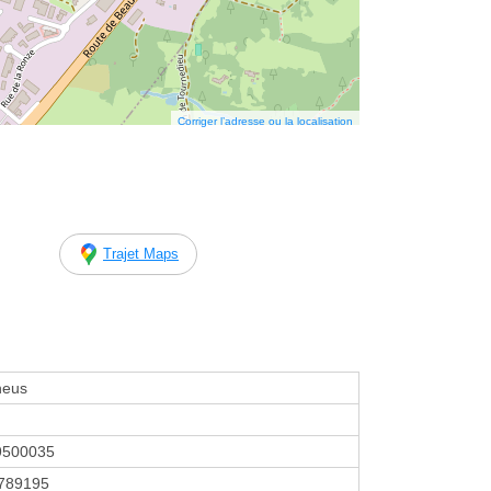
Corriger l’adresse ou la localisation
Trajet Maps
neus
9500035
789195