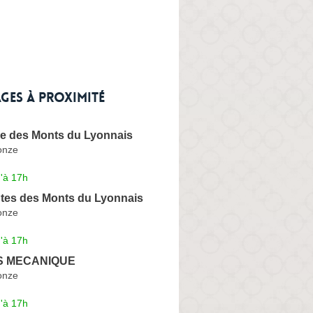
ges à proximité
ie des Monts du Lyonnais
onze
'à 17h
ntes des Monts du Lyonnais
onze
'à 17h
.S MECANIQUE
onze
'à 17h