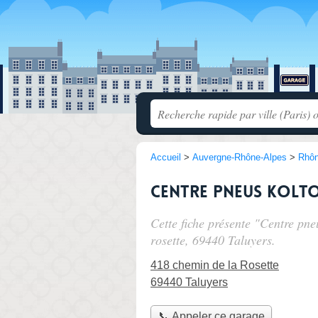
Accueil
>
Auvergne-Rhône-Alpes
>
Rhô
Centre pneus Kolt
Cette fiche présente "Centre pn
rosette
, 69440 Taluyers.
418 chemin de la Rosette
69440 Taluyers
📞 Appeler ce garage