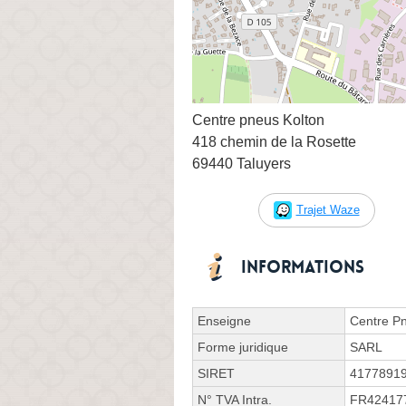
Centre pneus Kolton
418 chemin de la Rosette
69440 Taluyers
Trajet Waze
Informations
Enseigne
Centre P
Forme juridique
SARL
SIRET
4177891
N° TVA Intra.
FR42417