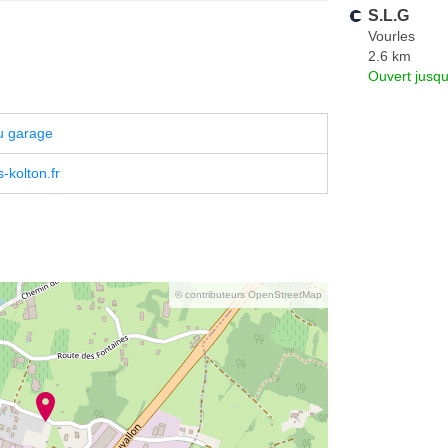
S.L.G
Vourles
2.6 km
Ouvert jusqu
u garage
kolton.fr
© contributeurs OpenStreetMap