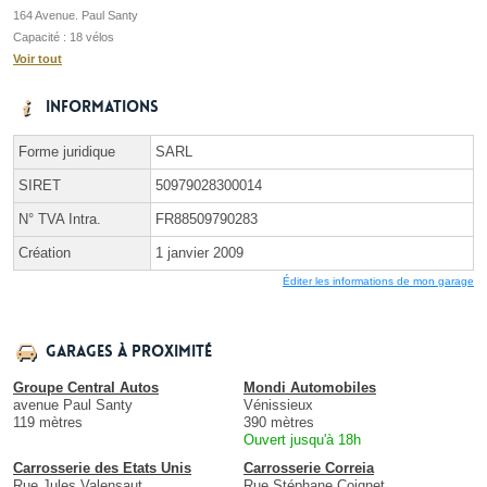
164 Avenue. Paul Santy
Capacité : 18 vélos
Voir tout
Informations
Forme juridique
SARL
SIRET
50979028300014
N° TVA Intra.
FR88509790283
Création
1 janvier 2009
Éditer les informations de mon garage
Garages à proximité
Groupe Central Autos
Mondi Automobiles
avenue Paul Santy
Vénissieux
119 mètres
390 mètres
Ouvert jusqu'à 18h
Carrosserie des Etats Unis
Carrosserie Correia
Rue Jules Valensaut
Rue Stéphane Coignet