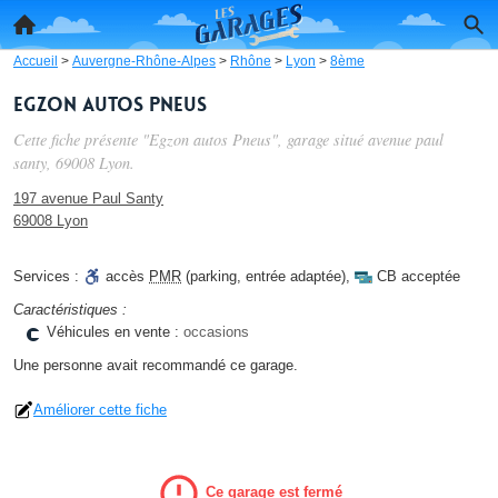
Accueil
>
Auvergne-Rhône-Alpes
>
Rhône
>
Lyon
>
8ème
Egzon autos Pneus
Cette fiche présente "Egzon autos Pneus", garage situé
avenue paul
santy
, 69008 Lyon.
197 avenue Paul Santy
69008 Lyon
Services :
accès
PMR
(parking, entrée adaptée)
,
CB acceptée
Caractéristiques :
Véhicules en vente :
occasions
Une personne
avait recommandé
ce garage.
Améliorer cette fiche
Ce garage est fermé