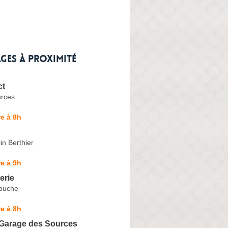
ges à proximité
ct
rces
e à 8h
n Berthier
e à 9h
erie
ouche
e à 8h
 Garage des Sources