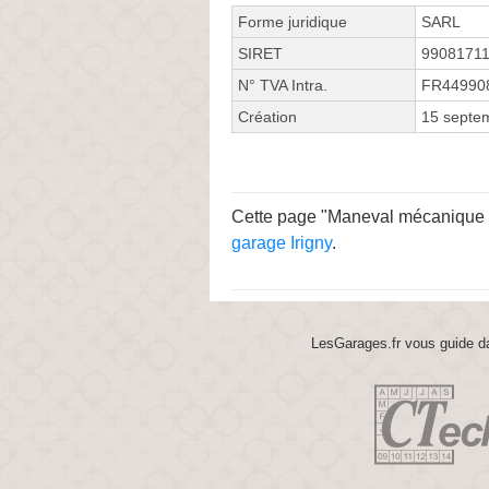
Forme juridique
SARL
SIRET
9908171
N° TVA Intra.
FR44990
Création
15 septe
Cette page "Maneval mécanique Ru
garage Irigny
.
LesGarages.fr vous guide da