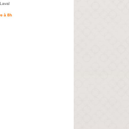
Laval
e à 8h