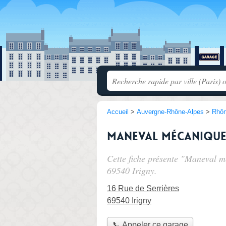
Accueil
>
Auvergne-Rhône-Alpes
>
Rhô
Maneval mécaniqu
Cette fiche présente "Maneval m
69540 Irigny.
16 Rue de Serrières
69540 Irigny
📞 Appeler ce garage