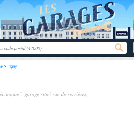
ne
>
Irigny
e
écanique", garage situé
rue de serrières
,