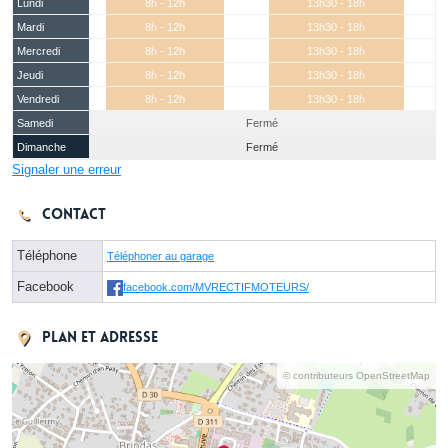
Lundi
8h - 12h
13h30 - 18h
Mardi
8h - 12h
13h30 - 18h
Mercredi
8h - 12h
13h30 - 18h
Jeudi
8h - 12h
13h30 - 18h
Vendredi
8h - 12h
13h30 - 18h
Samedi
Fermé
Dimanche
Fermé
Signaler une erreur
Contact
Téléphone
Téléphoner au garage
Facebook
facebook.com/MVRECTIFMOTEURS/
Plan et adresse
© contributeurs OpenStreetMap