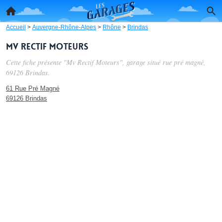
Accueil
>
Auvergne-Rhône-Alpes
>
Rhône
>
Brindas
Mv Rectif Moteurs
Cette fiche présente "Mv Rectif Moteurs", garage situé
rue pré magné
,
69126 Brindas.
61 Rue Pré Magné
69126 Brindas