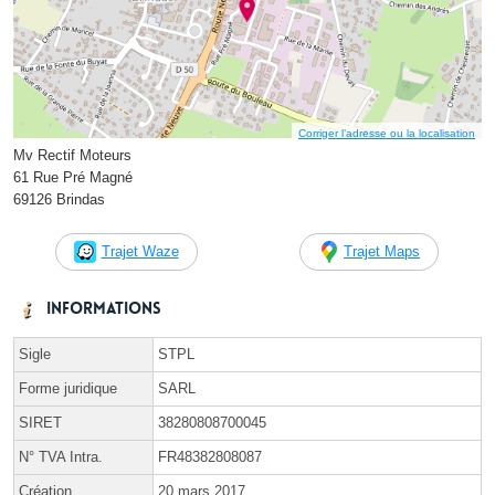
Corriger l’adresse ou la localisation
Mv Rectif Moteurs
61 Rue Pré Magné
69126 Brindas
Trajet Waze
Trajet Maps
Informations
Sigle
STPL
Forme juridique
SARL
SIRET
38280808700045
N° TVA Intra.
FR48382808087
Création
20 mars 2017