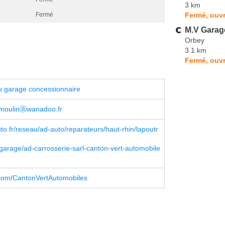
3 km
Fermé, ouvr
Fermé
M.V Garag
Orbey
3.1 km
Fermé, ouvr
u garage concessionnaire
moulinⓐwanadoo.fr
o.fr/reseau/ad-auto/reparateurs/haut-rhin/lapoutr
garage/ad-carrosserie-sarl-canton-vert-automobile
com/CantonVertAutomobiles