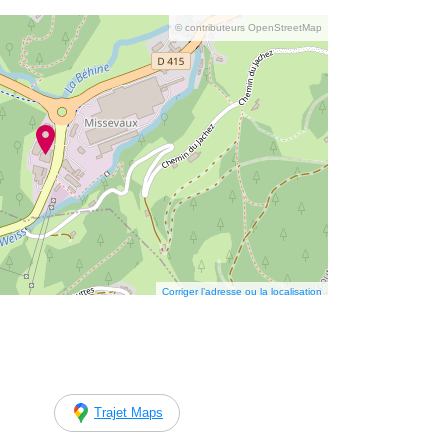
© contributeurs OpenStreetMap
Corriger l’adresse ou la localisation
Trajet Maps