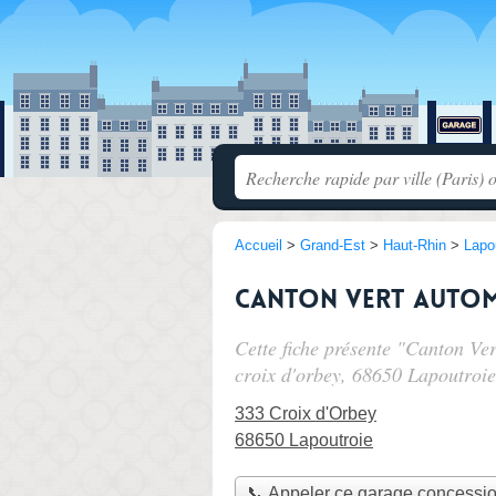
Accueil
>
Grand-Est
>
Haut-Rhin
>
Lapo
Canton Vert Autom
Cette fiche présente "Canton Ve
croix d'orbey
, 68650 Lapoutroie
333 Croix d'Orbey
68650 Lapoutroie
📞 Appeler ce garage concessi