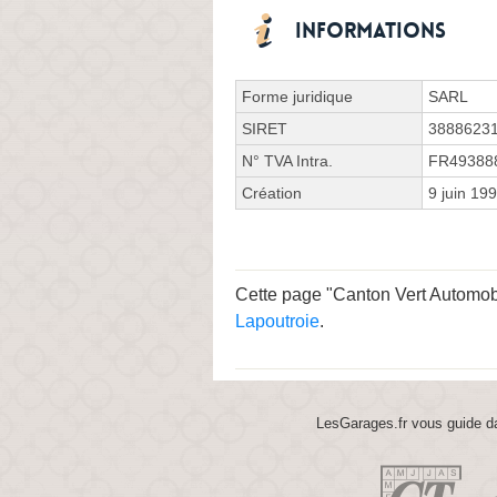
Informations
Forme juridique
SARL
SIRET
3888623
N° TVA Intra.
FR49388
Création
9 juin 19
Cette page "Canton Vert Automobil
Lapoutroie
.
LesGarages.fr vous guide da