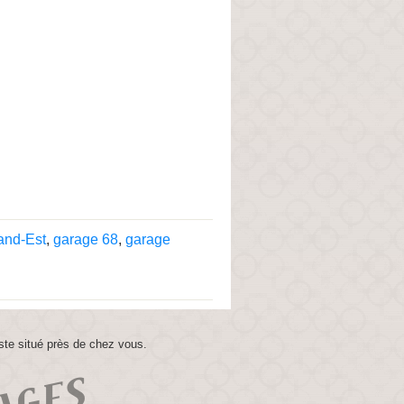
and-Est
,
garage 68
,
garage
ste situé près de chez vous.