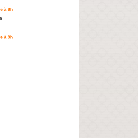
e à 8h
e
e à 9h