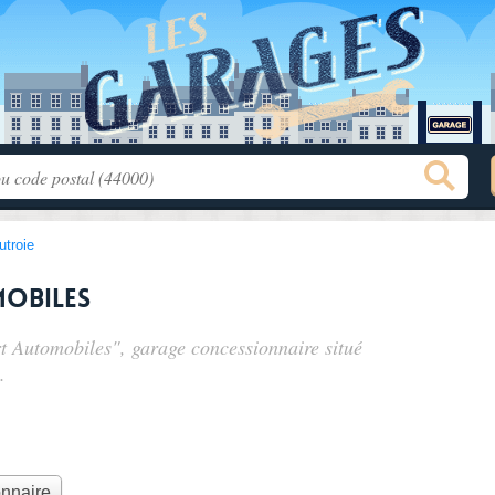
utroie
obiles
rt Automobiles", garage concessionnaire situé
.
onnaire