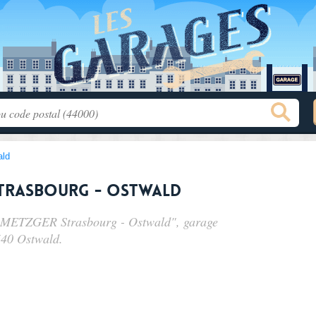
ald
Strasbourg - Ostwald
 - METZGER Strasbourg - Ostwald", garage
540 Ostwald.