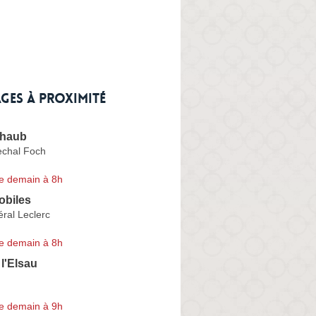
ges à proximité
chaub
chal Foch
e demain à 8h
biles
ral Leclerc
e demain à 8h
l'Elsau
e demain à 9h