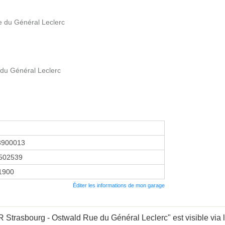
ue du Général Leclerc
 du Général Leclerc
3900013
502539
 1900
Éditer les informations de mon garage
rasbourg - Ostwald Rue du Général Leclerc" est visible via le