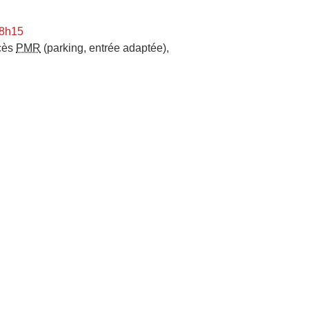
 8h15
cès
PMR
(parking, entrée adaptée)
,