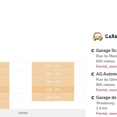
Gara
Garage S
Rue du Mare
605 mètres
Fermé, ouvr
14h - 18h
AG Automo
14h - 18h
Rue du Géné
14h - 18h
805 mètres
Fermé, ouvr
14h - 18h
Garage de 
14h - 18h
Strasbourg
1.8 km
Fermé, ouvr
Fermé