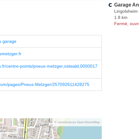
Garage An
Lingolsheim
1.8 km
Fermé, ouvr
u garage
metzger.fr
.fr/centre-points/pneus-metzger,ostwald,0000017
com/pages/Pneus-Metzger/257092611428275
© contributeurs OpenStreetMap