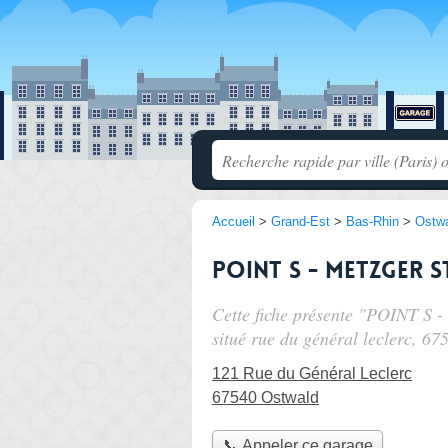
Accueil
>
Grand-Est
>
Bas-Rhin
>
Ostw
POINT S - METZGER 
Cette fiche présente "POINT S
situé
rue du général leclerc
, 67
121 Rue du Général Leclerc
67540 Ostwald
📞 Appeler ce garage