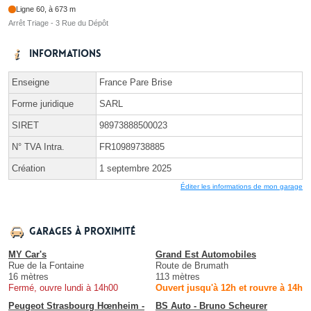
Ligne 60, à 673 m
Arrêt Triage - 3 Rue du Dépôt
Informations
Enseigne
France Pare Brise
Forme juridique
SARL
SIRET
98973888500023
N° TVA Intra.
FR10989738885
Création
1 septembre 2025
Éditer les informations de mon garage
Garages à proximité
MY Car's
Grand Est Automobiles
Rue de la Fontaine
Route de Brumath
16 mètres
113 mètres
Fermé, ouvre lundi à 14h00
Ouvert jusqu'à 12h et rouvre à 14h
Peugeot Strasbourg Hœnheim -
BS Auto - Bruno Scheurer