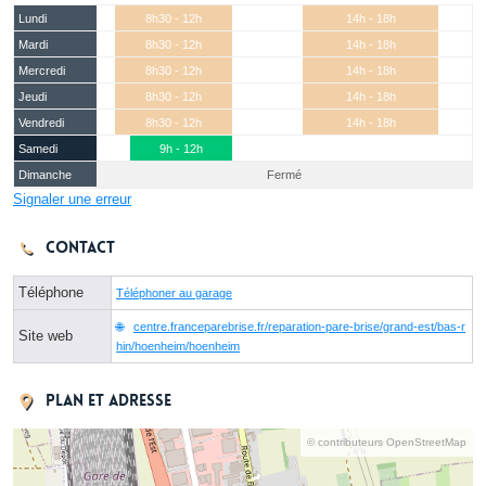
Lundi
8h30 - 12h
14h - 18h
Mardi
8h30 - 12h
14h - 18h
Mercredi
8h30 - 12h
14h - 18h
Jeudi
8h30 - 12h
14h - 18h
Vendredi
8h30 - 12h
14h - 18h
Samedi
9h - 12h
Dimanche
Fermé
Signaler une erreur
Contact
Téléphone
Téléphoner au garage
centre.franceparebrise.fr/reparation-pare-brise/grand-est/bas-r
Site web
hin/hoenheim/hoenheim
Plan et adresse
© contributeurs OpenStreetMap