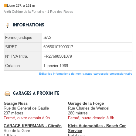
Ligne 257, à 161 m
Arrêt Collège de la Fontaine - 1 Rue des Roses
Informations
Forme juridique
SAS
SIRET
69850107900017
N° TVA Intra.
FR27698501079
Création
1 janvier 1969
Éditer les informations de mon garage carrosserie concessionnaire
Garages à proximité
Garage Nuss
Garage de la Forge
Rue du General de Gaulle
Rue Charles de Wendel
237 mètres
280 mètres
Fermé, ouvre demain à 9h
Fermé, ouvre demain à 8h
GARAGE KERRMANN - Citroën
Kleis Automobiles - Bosch Car
Rue de la Gare
Service
1.9 km
Entzheim