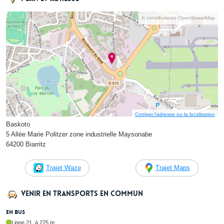
© contributeurs OpenStreetMap
Corriger l’adresse ou la localisation
Baskoto
5 Allée Marie Politzer zone industrielle Maysonabe
64200 Biarritz
Trajet Waze
Trajet Maps
Venir en transports en commun
En bus
Ligne 21, à 275 m