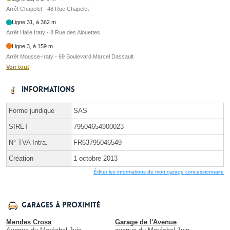
Arrêt Chapelet - 48 Rue Chapelet
Ligne 31, à 362 m
Arrêt Halle Iraty - 8 Rue des Alouettes
Ligne 3, à 159 m
Arrêt Mousse-Iraty - 69 Boulevard Marcel Dassault
Voir tout
Informations
Forme juridique
SAS
SIRET
79504654900023
N° TVA Intra.
FR63795046549
Création
1 octobre 2013
Éditer les informations de mon garage concessionnaire
Garages à proximité
Mendes Crosa
Garage de l'Avenue