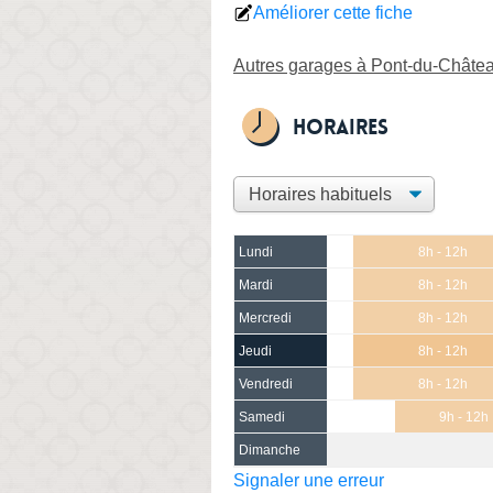
Améliorer cette fiche
Autres garages à Pont-du-Châte
Horaires
Lundi
8h - 12h
Mardi
8h - 12h
Mercredi
8h - 12h
Jeudi
8h - 12h
Vendredi
8h - 12h
Samedi
9h - 12h
Dimanche
Signaler une erreur