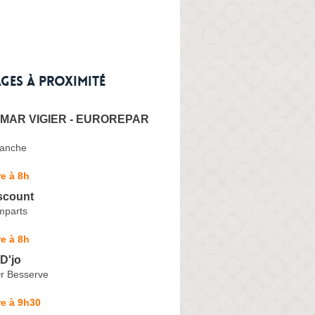
ges à proximité
YMAR VIGIER - EUROREPAR
lanche
e à 8h
scount
mparts
e à 8h
D'jo
r Besserve
e à 9h30