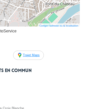
Corriger l’adresse ou la localisation
toService
Trajet Maps
rts en commun
la Croix Blanche