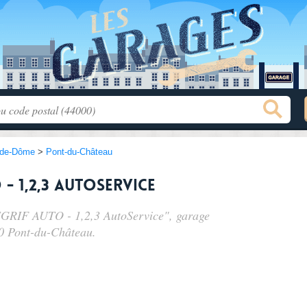
-de-Dôme
>
Pont-du-Château
- 1,2,3 AutoService
EGRIF AUTO - 1,2,3 AutoService", garage
0 Pont-du-Château.