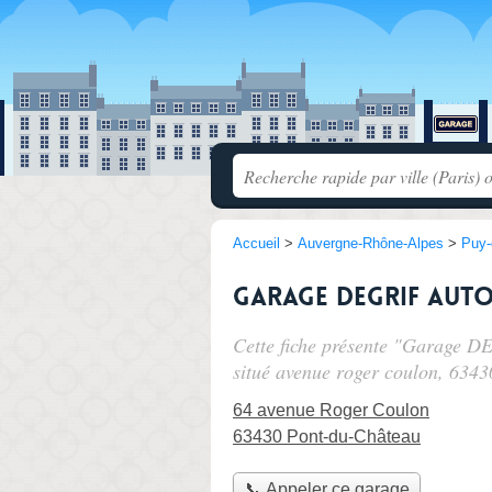
Accueil
>
Auvergne-Rhône-Alpes
>
Puy
Garage DEGRIF AUTO 
Cette fiche présente "Garage D
situé
avenue roger coulon
, 6343
64 avenue Roger Coulon
63430 Pont-du-Château
📞 Appeler ce garage