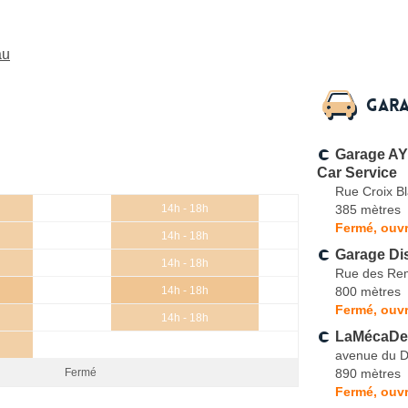
au
Gara
Garage A
Car Service
Rue Croix B
385 mètres
14h - 18h
Fermé, ouvr
14h - 18h
Garage Di
14h - 18h
Rue des Re
800 mètres
14h - 18h
Fermé, ouvr
14h - 18h
LaMécaDe
avenue du D
890 mètres
Fermé
Fermé, ouvr