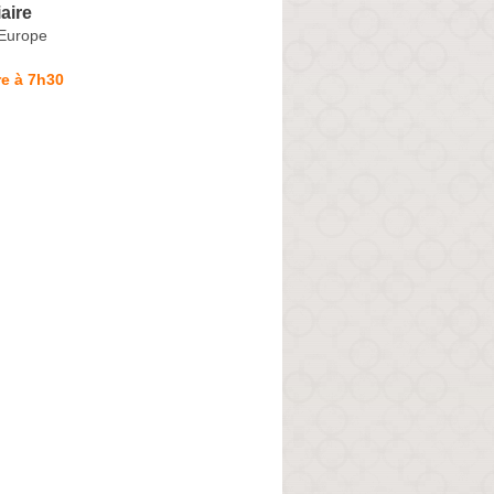
aire
'Europe
e à 7h30