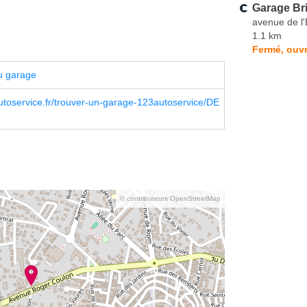
Garage Bri
avenue de l
1.1 km
Fermé, ouvr
u garage
toservice.fr/trouver-un-garage-123autoservice/DE
© contributeurs OpenStreetMap