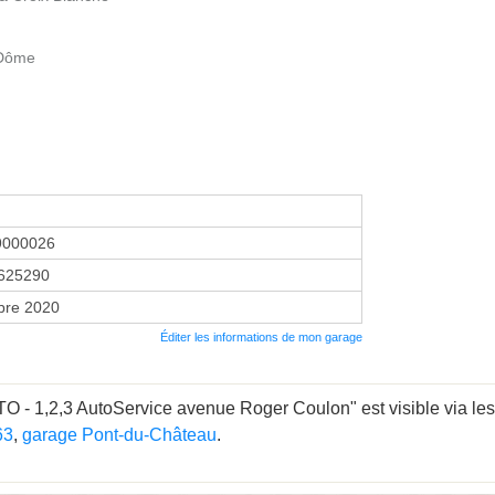
 Dôme
9000026
625290
bre 2020
Éditer les informations de mon garage
- 1,2,3 AutoService avenue Roger Coulon" est visible via les 
63
,
garage Pont-du-Château
.