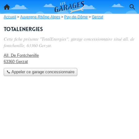
Accueil
>
Auvergne-Rhône-Alpes
>
Puy-de-Dôme
>
Gerzat
TotalEnergies
Cette fiche présente "TotalEnergies", garage concessionnaire situé
all. de
fontchenille
, 63360 Gerzat.
All. De Fontchenille
63360 Gerzat
📞 Appeler ce garage concessionnaire