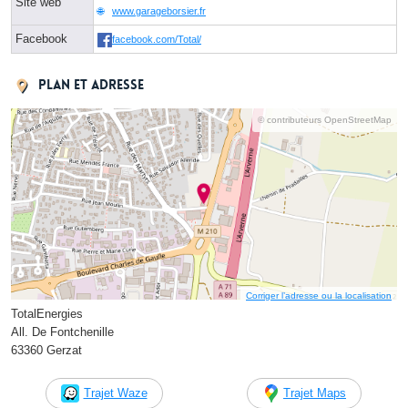
Site web
www.garageborsier.fr
Facebook
facebook.com/Total/
Plan et adresse
© contributeurs OpenStreetMap
Corriger l’adresse ou la localisation
TotalEnergies
All. De Fontchenille
63360 Gerzat
Trajet Waze
Trajet Maps