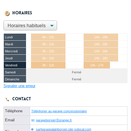
Horaires
Lundi
8h - 12h
14h - 18h
Mardi
8h - 12h
14h - 18h
Mercredi
8h - 12h
14h - 18h
Jeudi
8h - 12h
14h - 18h
Vendredi
8h - 12h
14h - 17h
Samedi
Fermé
Dimanche
Fermé
Signaler une erreur
Contact
Téléphone
Téléphoner au garage concessionnaire
Email
garageborsierⓐorange.fr
sarlgaragealainborsier.site-solocal.com