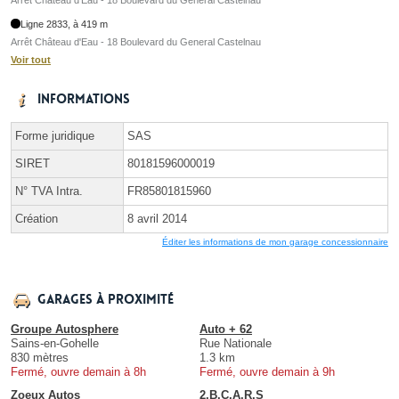
Arrêt Château d'Eau - 18 Boulevard du General Castelnau
Ligne 2833, à 419 m
Arrêt Château d'Eau - 18 Boulevard du General Castelnau
Voir tout
Informations
Forme juridique
SAS
SIRET
80181596000019
N° TVA Intra.
FR85801815960
Création
8 avril 2014
Éditer les informations de mon garage concessionnaire
Garages à proximité
Groupe Autosphere
Auto + 62
Sains-en-Gohelle
Rue Nationale
830 mètres
1.3 km
Fermé, ouvre demain à 8h
Fermé, ouvre demain à 9h
Zoeux Autos
2.B.C.A.R.S