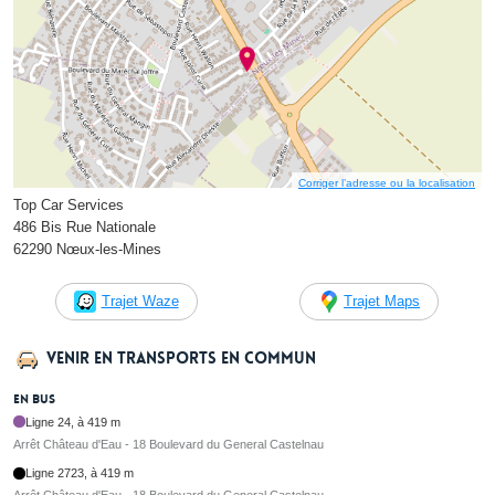
Corriger l’adresse ou la localisation
Top Car Services
486 Bis Rue Nationale
62290 Nœux-les-Mines
Trajet Waze
Trajet Maps
Venir en transports en commun
En bus
Ligne 24, à 419 m
Arrêt Château d'Eau - 18 Boulevard du General Castelnau
Ligne 2723, à 419 m