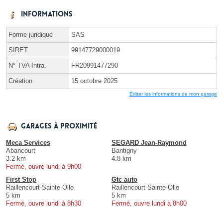
Informations
Forme juridique
SAS
SIRET
99147729000019
N° TVA Intra.
FR20991477290
Création
15 octobre 2025
Éditer les informations de mon garage
Garages à proximité
Meca Services
SEGARD Jean-Raymond
Abancourt
Bantigny
3.2 km
4.8 km
Fermé, ouvre lundi à 9h00
First Stop
Gtc auto
Raillencourt-Sainte-Olle
Raillencourt-Sainte-Olle
5 km
5 km
Fermé, ouvre lundi à 8h30
Fermé, ouvre lundi à 8h00