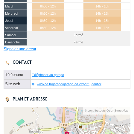
Mardi
8h30 - 12h
14h - 18h
Mercredi
8h30 - 12h
14h - 18h
Jeudi
8h30 - 12h
14h - 18h
Vendredi
8h30 - 12h
14h - 18h
Samedi
Fermé
Dimanche
Fermé
Signaler une erreur
Contact
Téléphone
Téléphoner au garage
Site web
www.ad.fr/garage/garage-ad-expert-j-gautier
Plan et adresse
© contributeurs OpenStreetMap