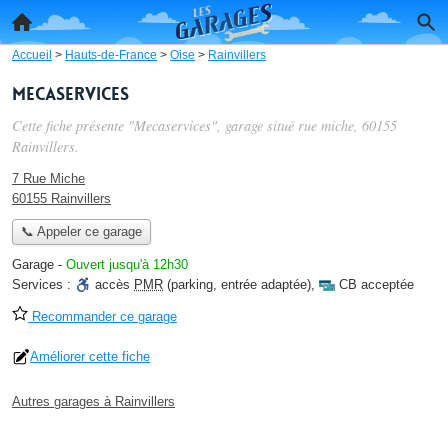
Accueil
>
Hauts-de-France
>
Oise
>
Rainvillers
Mecaservices
Cette fiche présente "Mecaservices", garage situé
rue miche
, 60155
Rainvillers.
7 Rue Miche
60155 Rainvillers
📞 Appeler ce garage
Garage
-
Ouvert jusqu'à 12h30
Services :
accès
PMR
(parking, entrée adaptée)
,
CB acceptée
Recommander ce garage
Améliorer cette fiche
Autres garages à Rainvillers