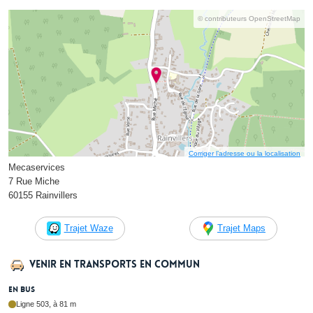
© contributeurs OpenStreetMap
Corriger l’adresse ou la localisation
Mecaservices
7 Rue Miche
60155 Rainvillers
Trajet Waze
Trajet Maps
Venir en transports en commun
En bus
Ligne 503, à 81 m