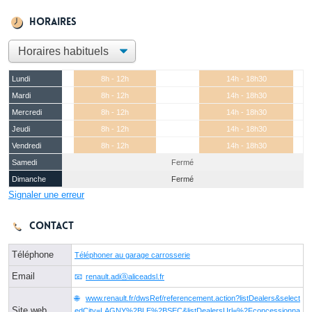
Horaires
Lundi
8h - 12h
14h - 18h30
Mardi
8h - 12h
14h - 18h30
Mercredi
8h - 12h
14h - 18h30
Jeudi
8h - 12h
14h - 18h30
Vendredi
8h - 12h
14h - 18h30
Samedi
Fermé
Dimanche
Fermé
Signaler une erreur
Contact
Téléphone
Téléphoner au garage carrosserie
Email
renault.adiⓐaliceadsl.fr
www.renault.fr/dwsRef/referencement.action?listDealers&select
Site web
edCity=LAGNY%2BLE%2BSEC&listDealersUrl=%2Fconcessionna