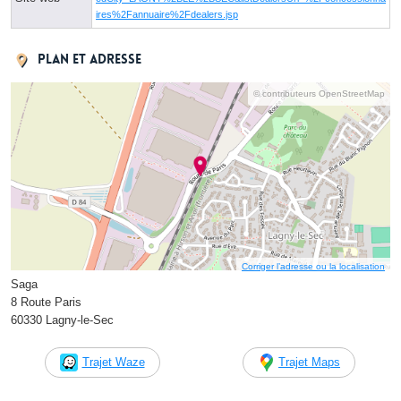
ires%2Fannuaire%2Fdealers.jsp
Plan et adresse
© contributeurs OpenStreetMap
Corriger l’adresse ou la localisation
Saga
8 Route Paris
60330 Lagny-le-Sec
Trajet Waze
Trajet Maps