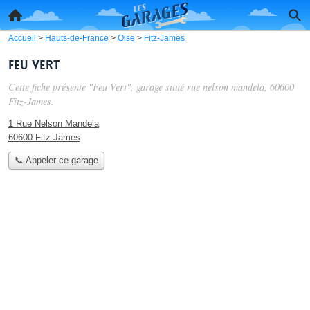
Accueil
>
Hauts-de-France
>
Oise
>
Fitz-James
Feu Vert
Cette fiche présente "Feu Vert", garage situé
rue nelson mandela
, 60600
Fitz-James.
1 Rue Nelson Mandela
60600 Fitz-James
📞 Appeler ce garage