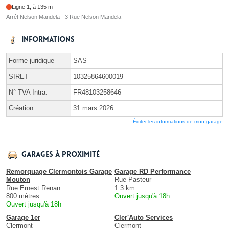
Ligne 1, à 135 m
Arrêt Nelson Mandela - 3 Rue Nelson Mandela
Informations
Forme juridique
SAS
SIRET
10325864600019
N° TVA Intra.
FR48103258646
Création
31 mars 2026
Éditer les informations de mon garage
Garages à proximité
Remorquage Clermontois Garage
Garage RD Performance
Mouton
Rue Pasteur
Rue Ernest Renan
1.3 km
800 mètres
Ouvert jusqu'à 18h
Ouvert jusqu'à 18h
Garage 1er
Cler'Auto Services
Clermont
Clermont