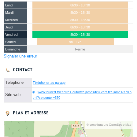
Lundi
8h30 - 18h30
Mardi
8h30 - 18h30
Mercredi
8h30 - 18h30
Jeudi
8h30 - 18h30
Vendredi
8h30 - 18h30
Samedi
9h - 17h
Dimanche
Fermé
Signaler une erreur
Contact
Téléphone
Téléphoner au garage
www.feuvert.fr/centres-auto/fitz-james/feu-vert-fitz-james/370.h
Site web
tml?setcenter=370
Plan et adresse
© contributeurs OpenStreetMap