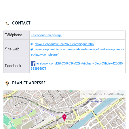
Contact
Téléphone
Téléphoner au garage
www.elephantbleu.fr/2827-compiegne.html
Site web
www.elephantbleu.com/ma-station-de-lavage/centre-elephant-bl
eu-jaux-compiegne/
facebook.com/El%C3%83%C2%A9phant-Bleu-Officiel-428080
Facebook
353936977
Plan et adresse
© contributeurs OpenStreetMap