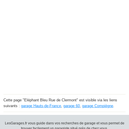
Cette page "Eléphant Bleu Rue de Clermont" est visible via les liens
suivants :
garage Hauts-de-France
,
garage 60
,
garage Compiègne
.
LesGarages.fr vous guide dans vos recherches de garage et vous permet de
trouver facilement un garagiste situé près de chez vous.