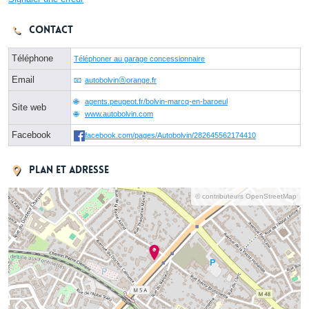
Contact
Téléphone
Téléphoner au garage concessionnaire
Email
autobolvinⓐorange.fr
agents.peugeot.fr/bolvin-marcq-en-baroeul
Site web
www.autobolvin.com
Facebook
facebook.com/pages/Autobolvin/282645562174410
Plan et adresse
© contributeurs OpenStreetMap