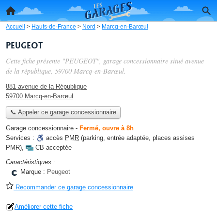
Accueil
>
Hauts-de-France
>
Nord
>
Marcq-en-Barœul
PEUGEOT
Cette fiche présente "PEUGEOT", garage concessionnaire situé
avenue
de la république
, 59700 Marcq-en-Barœul.
881 avenue de la République
59700 Marcq-en-Barœul
📞 Appeler ce garage concessionnaire
Garage concessionnaire
-
Fermé, ouvre à 8h
Services :
accès
PMR
(parking, entrée adaptée, places assises
PMR)
,
CB acceptée
Caractéristiques :
Marque :
Peugeot
Recommander ce garage concessionnaire
Améliorer cette fiche