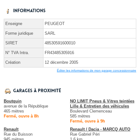
Informations
Enseigne
PEUGEOT
Forme juridique
SARL
SIRET
48530591600010
N° TVA Intra.
FR43485305916
Création
12 décembre 2005
Éditer les informations de mon garage concessionnaire
Garages à proximité
Boutquin
NO LIMIT Pneus & Vitres teintées
avenue de la République
Lille & Entretien des véhicules
465 mètres
Boulevard Clemenceau
Fermé, ouvre à 8h
585 mètres
Fermé, ouvre à 9h
Renault
Renault / Dacia - MARCQ AUTO
Rue du Buisson
Rue Gabriel Péri
945 mètres
1.6 km