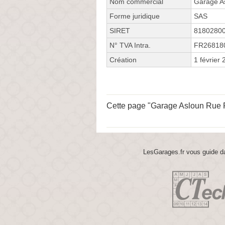
Nom commercial
Garage A
Forme juridique
SAS
SIRET
8180280
N° TVA Intra.
FR26818
Création
1 février
Cette page "Garage Asloun Rue Ru
LesGarages.fr vous guide da