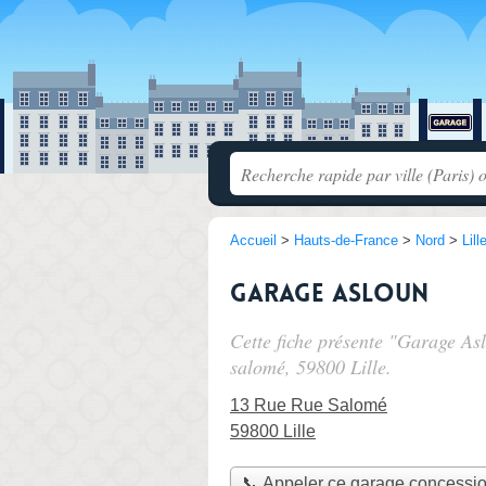
Accueil
>
Hauts-de-France
>
Nord
>
Lill
Garage Asloun
Cette fiche présente "Garage As
salomé
, 59800 Lille.
13 Rue Rue Salomé
59800 Lille
📞 Appeler ce garage concessi