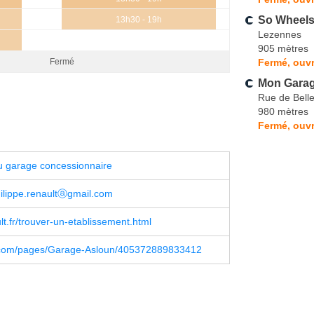
So Wheel
13h30 - 19h
Lezennes
905 mètres
Fermé, ouvr
Fermé
Mon Garag
Rue de Bell
980 mètres
Fermé, ouvr
u garage concessionnaire
philippe.renaultⓐgmail.com
t.fr/trouver-un-etablissement.html
com/pages/Garage-Asloun/405372889833412