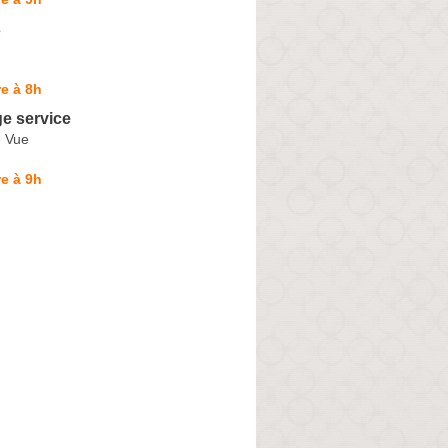
s
e à 8h
e service
e Vue
e à 9h