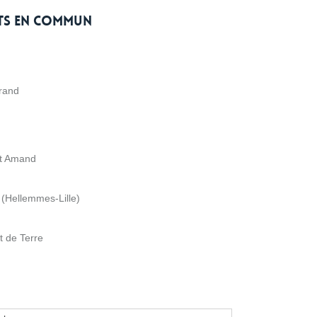
rts en commun
grand
nt Amand
 (Hellemmes-Lille)
t de Terre