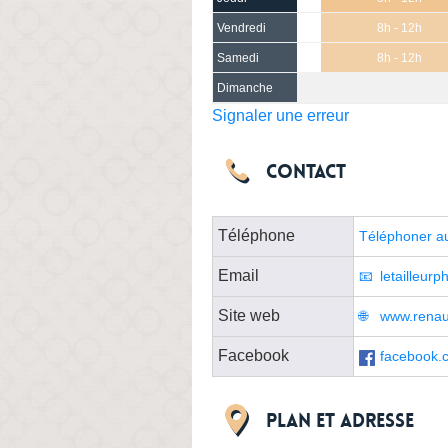
Vendredi
8h - 12h
Samedi
8h - 12h
Dimanche
Signaler une erreur
Contact
Téléphone
Téléphoner a
Email
letailleur
Site web
www.renaul
Facebook
facebook.
Plan et adresse