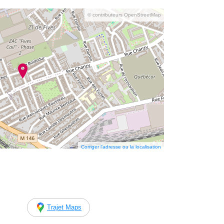
© contributeurs OpenStreetMap
Corriger l’adresse ou la localisation
Trajet Maps