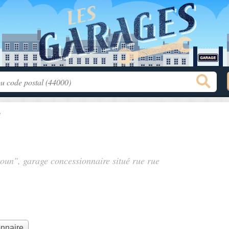
e
loun", garage concessionnaire situé
rue rue
onnaire