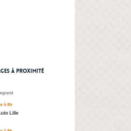
ges à proximité
Legrand
e à 8h
to Lille
e à 9h