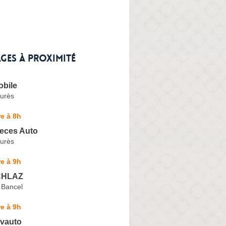
ges à proximité
bile
urès
e à 8h
ieces Auto
urès
e à 9h
CHLAZ
 Bancel
e à 9h
vauto