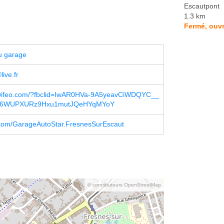
Escautpont
1.3 km
Fermé, ouvr
u garage
ive.fr
.wifeo.com/?fbclid=IwAR0HVa-9A5yeavCiWDQYC__
6WUPXURz9Hxu1mutJQeHYqMYoY
com/GarageAutoStar.FresnesSurEscaut
© contributeurs OpenStreetMap