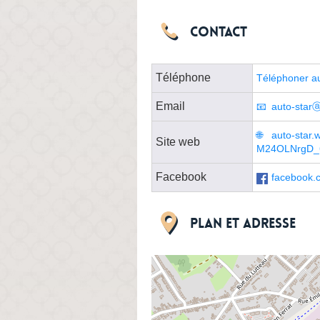
Contact
Téléphone
Téléphoner a
Email
auto-starⓐl
auto-star
Site web
M24OLNrgD_
Facebook
facebook.
Plan et adresse