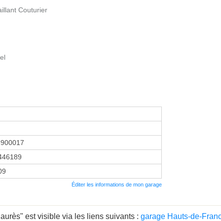
llant Couturier
el
8900017
446189
09
Éditer les informations de mon garage
urès" est visible via les liens suivants :
garage Hauts-de-Fran