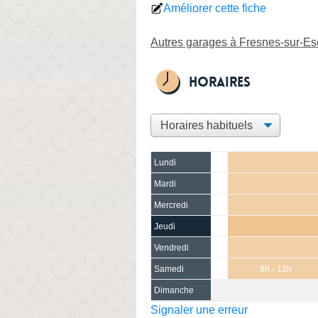
Améliorer cette fiche
Autres garages à Fresnes-sur-Es
Horaires
Lundi
Mardi
Mercredi
Jeudi
Vendredi
Samedi
9h - 12h
Dimanche
Signaler une erreur