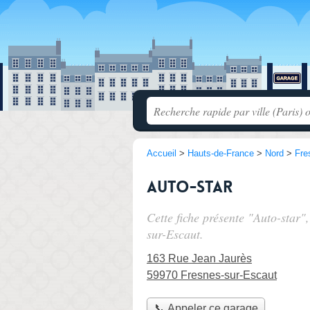
Accueil
>
Hauts-de-France
>
Nord
>
Fre
Auto-star
Cette fiche présente "Auto-star"
sur-Escaut.
163 Rue Jean Jaurès
59970 Fresnes-sur-Escaut
📞 Appeler ce garage