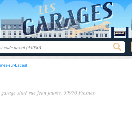
snes-sur-Escaut
, garage situé
rue jean jaurès
, 59970 Fresnes-