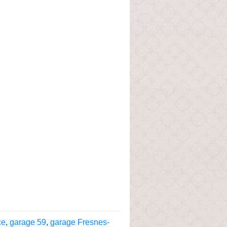
ce
,
garage 59
,
garage Fresnes-