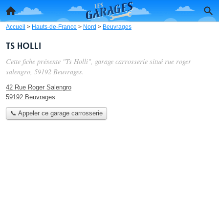
Accueil
>
Hauts-de-France
>
Nord
>
Beuvrages
Ts Holli
Cette fiche présente "Ts Holli", garage carrosserie situé
rue roger
salengro
, 59192 Beuvrages.
42 Rue Roger Salengro
59192 Beuvrages
📞 Appeler ce garage carrosserie