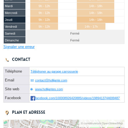
Mardi
9h - 12h
14h - 18h
Mercredi
9h - 12h
14h - 18h
Jeudi
9h - 12h
14h - 18h
Vendredi
9h - 12h
14h - 17h
Samedi
Fermé
Dimanche
Fermé
Signaler une erreur
Contact
Téléphone
Téléphoner au garage carrosserie
Email
contactⓐhollijante.com
Site web
www.hollijantes.com
Facebook
facebook.com/100008926420885/videos/1989413744699487
Plan et adresse
© contributeurs OpenStreetMap