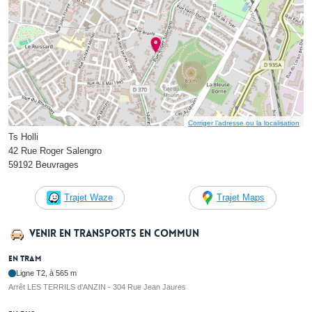
Corriger l’adresse ou la localisation
Ts Holli
42 Rue Roger Salengro
59192 Beuvrages
Trajet Waze
Trajet Maps
Venir en transports en commun
En tram
Ligne T2, à 565 m
Arrêt LES TERRILS d'ANZIN - 304 Rue Jean Jaures