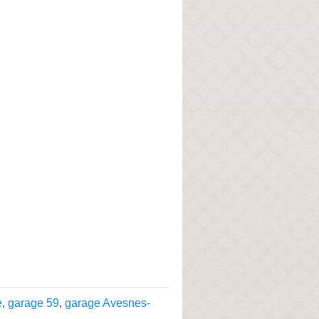
e
,
garage 59
,
garage Avesnes-