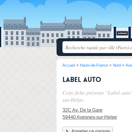
Accueil
>
Hauts-de-France
>
Nord
>
Ave
Label auto
Cette fiche présente "Label auto
sur-Helpe.
32C Av. De la Gare
59440 Avesnes-sur-Helpe
📞 Appeler ce garage