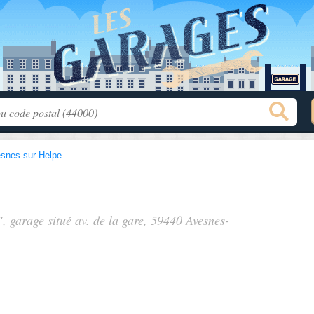
snes-sur-Helpe
", garage situé
av. de la gare
, 59440 Avesnes-