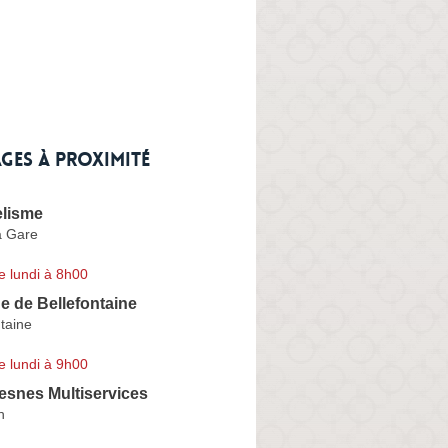
ges à proximité
lisme
a Gare
e lundi à 8h00
e de Bellefontaine
taine
e lundi à 9h00
esnes Multiservices
h