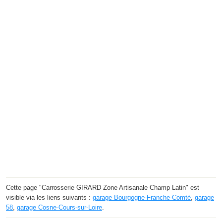
Cette page "Carrosserie GIRARD Zone Artisanale Champ Latin" est
visible via les liens suivants :
garage Bourgogne-Franche-Comté
,
garage
58
,
garage Cosne-Cours-sur-Loire
.