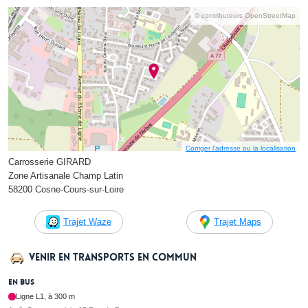
© contributeurs OpenStreetMap
Corriger l’adresse ou la localisation
Carrosserie GIRARD
Zone Artisanale Champ Latin
58200 Cosne-Cours-sur-Loire
Trajet Waze
Trajet Maps
Venir en transports en commun
En bus
Ligne L1, à 300 m