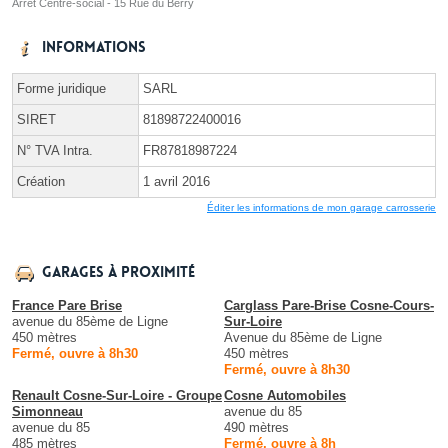
Arrêt Centre-social - 15 Rue du Berry
Informations
Forme juridique
SARL
SIRET
81898722400016
N° TVA Intra.
FR87818987224
Création
1 avril 2016
Éditer les informations de mon garage carrosserie
Garages à proximité
France Pare Brise
Carglass Pare-Brise Cosne-Cours-
avenue du 85ème de Ligne
Sur-Loire
450 mètres
Avenue du 85ème de Ligne
Fermé, ouvre à 8h30
450 mètres
Fermé, ouvre à 8h30
Renault Cosne-Sur-Loire - Groupe
Cosne Automobiles
Simonneau
avenue du 85
avenue du 85
490 mètres
485 mètres
Fermé, ouvre à 8h