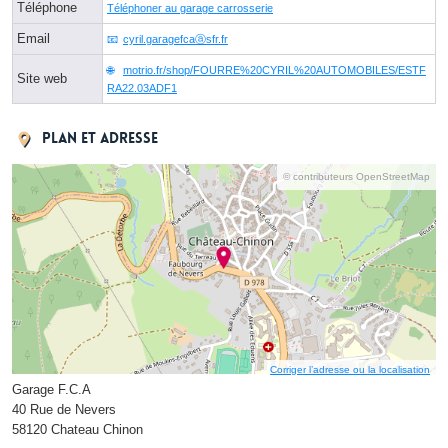
Téléphone
Téléphoner au garage carrosserie
Email
cyril.garagefcaⓐsfr.fr
motrio.fr/shop/FOURRE%20CYRIL%20AUTOMOBILES/ESTF
Site web
RA22.03ADF1
Plan et adresse
© contributeurs OpenStreetMap
Corriger l’adresse ou la localisation
Garage F.C.A
40 Rue de Nevers
58120 Chateau Chinon