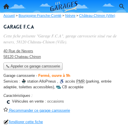
Accueil
>
Bourgogne-Franche-Comté
>
Nièvre
>
Château-Chinon (Ville)
Garage F.C.A
Cette fiche présente "Garage F.C.A", garage carrosserie situé
rue de
nevers
, 58120 Château-Chinon (Ville).
40 Rue de Nevers
58120 Chateau Chinon
📞 Appeler ce garage carrosserie
Garage carrosserie
-
Fermé, ouvre à 9h
Services :
station AlloPneus
,
accès
PMR
(parking, entrée
adaptée, toilettes accessibles)
,
CB acceptée
Caractéristiques :
Véhicules en vente :
occasions
Recommander ce garage carrosserie
Améliorer cette fiche