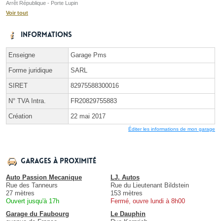
Arrêt République - Porte Lupin
Voir tout
Informations
Enseigne
Garage Pms
Forme juridique
SARL
SIRET
82975588300016
N° TVA Intra.
FR20829755883
Création
22 mai 2017
Éditer les informations de mon garage
Garages à proximité
Auto Passion Mecanique
LJ. Autos
Rue des Tanneurs
Rue du Lieutenant Bildstein
27 mètres
153 mètres
Ouvert jusqu'à 17h
Fermé, ouvre lundi à 8h00
Garage du Faubourg
Le Dauphin