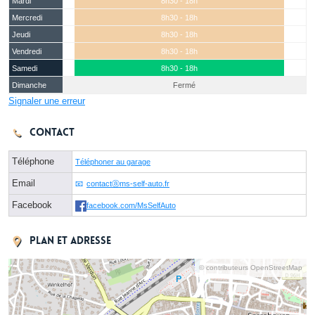
Mardi
8h30 - 18h
Mercredi
8h30 - 18h
Jeudi
8h30 - 18h
Vendredi
8h30 - 18h
Samedi
8h30 - 18h
Dimanche
Fermé
Signaler une erreur
Contact
Téléphone
Téléphoner au garage
Email
contactⓐms-self-auto.fr
Facebook
facebook.com/MsSelfAuto
Plan et adresse
© contributeurs OpenStreetMap