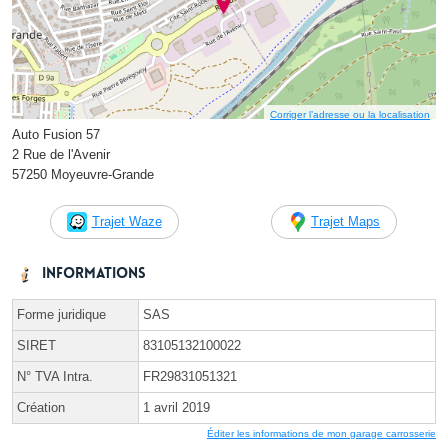
Corriger l’adresse ou la localisation
Auto Fusion 57
2 Rue de l'Avenir
57250 Moyeuvre-Grande
Trajet Waze
Trajet Maps
Informations
Forme juridique
SAS
SIRET
83105132100022
N° TVA Intra.
FR29831051321
Création
1 avril 2019
Éditer les informations de mon garage carrosserie