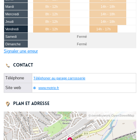
Mardi
8h - 12h
14h - 18h
Mercredi
8h - 12h
14h - 18h
Jeudi
8h - 12h
14h - 18h
Vendredi
8h - 12h
14h - 17h
Samedi
Fermé
Dimanche
Fermé
Signaler une erreur
Contact
Téléphone
Téléphoner au garage carrosserie
Site web
www.motrio.fr
Plan et adresse
© contributeurs OpenStreetMap