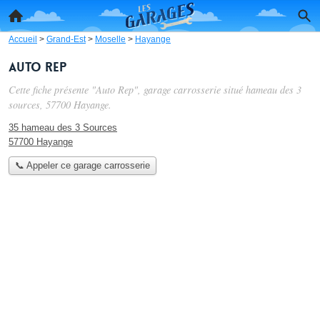
Accueil
>
Grand-Est
>
Moselle
>
Hayange
Auto Rep
Cette fiche présente "Auto Rep", garage carrosserie situé
hameau des 3
sources
, 57700 Hayange.
35 hameau des 3 Sources
57700 Hayange
📞 Appeler ce garage carrosserie