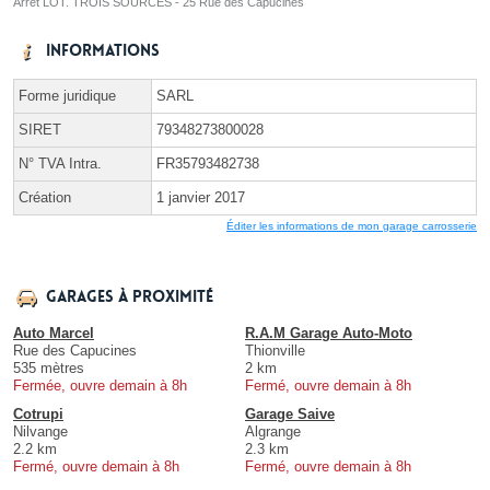
Arrêt LOT. TROIS SOURCES - 25 Rue des Capucines
Informations
Forme juridique
SARL
SIRET
79348273800028
N° TVA Intra.
FR35793482738
Création
1 janvier 2017
Éditer les informations de mon garage carrosserie
Garages à proximité
Auto Marcel
R.A.M Garage Auto-Moto
Rue des Capucines
Thionville
535 mètres
2 km
Fermée, ouvre demain à 8h
Fermé, ouvre demain à 8h
Cotrupi
Garage Saive
Nilvange
Algrange
2.2 km
2.3 km
Fermé, ouvre demain à 8h
Fermé, ouvre demain à 8h