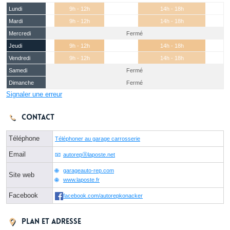
Lundi
9h - 12h
14h - 18h
Mardi
9h - 12h
14h - 18h
Mercredi
Fermé
Jeudi
9h - 12h
14h - 18h
Vendredi
9h - 12h
14h - 18h
Samedi
Fermé
Dimanche
Fermé
Signaler une erreur
Contact
Téléphone
Téléphoner au garage carrosserie
Email
autorepⓐlaposte.net
garageauto-rep.com
Site web
www.laposte.fr
Facebook
facebook.com/autorepkonacker
Plan et adresse