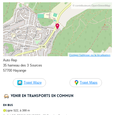
© contributeurs OpenStreetMap
Corriger l’adresse ou la localisation
Auto Rep
35 hameau des 3 Sources
57700 Hayange
Trajet Waze
Trajet Maps
Venir en transports en commun
En bus
Ligne S22, à 388 m