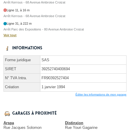
Arrêt Kerrous - 68 Avenue Ambroise Croizat
Ligne 11, à 16 m
Arrêt Kerrous - 68 Avenue Ambroise Croizat
Ligne 31, à 222 m
Arrêt Parc des Expositions - 80 Avenue Ambroise Croizat
Voir tout
Informations
Forme juridique
SAS
SIRET
39252740400694
N° TVA Intra.
FR90392527404
Création
1 janvier 1994
Éditer les informations de mon garage
Garages à proximité
Arspa
Distinxion
Rue Jacques Solomon
Rue Youri Gagarine