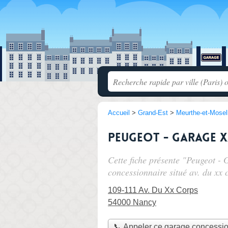
Accueil
>
Grand-Est
>
Meurthe-et-Mosel
Peugeot - Garage 
Cette fiche présente "Peugeot 
concessionnaire situé
av. du xx 
109-111 Av. Du Xx Corps
54000 Nancy
📞 Appeler ce garage concessi