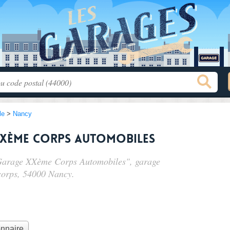
le
>
Nancy
XXème Corps Automobiles
- Garage XXème Corps Automobiles", garage
corps
, 54000 Nancy.
onnaire