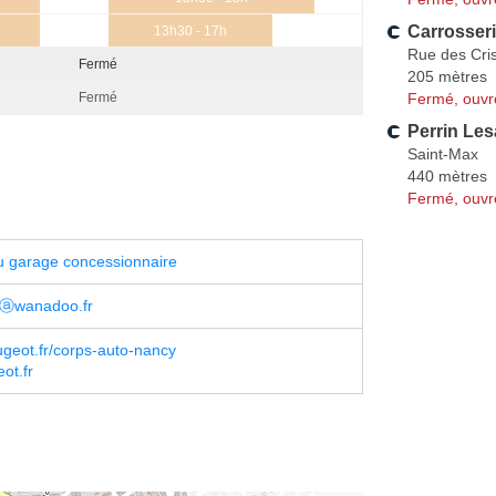
Carrosseri
13h30 - 17h
Rue des Cris
Fermé
205 mètres
Fermé, ouvr
Fermé
Perrin Le
Saint-Max
440 mètres
Fermé, ouvr
u garage concessionnaire
kⓐwanadoo.fr
geot.fr/corps-auto-nancy
ot.fr