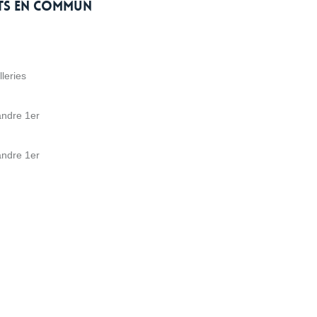
rts en commun
lleries
andre 1er
andre 1er