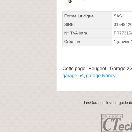
Forme juridique
SAS
SIRET
3154942
N° TVA Intra.
FR77315
Création
1 janvier
Cette page "Peugeot - Garage XXè
garage 54
,
garage Nancy
.
LesGarages.fr vous guide da