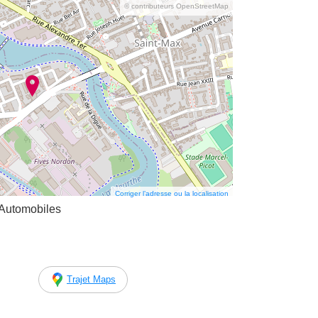
© contributeurs OpenStreetMap
Corriger l’adresse ou la localisation
Automobiles
Trajet Maps