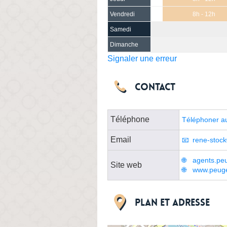
Vendredi
8h - 12h
Samedi
Dimanche
Signaler une erreur
Contact
Téléphone
Téléphoner a
Email
rene-stoc
agents.peu
Site web
www.peuge
Plan et adresse