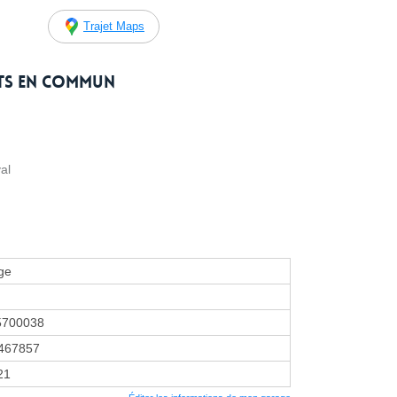
Trajet Maps
rts en commun
al
ge
5700038
467857
21