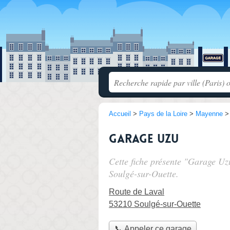
Accueil
>
Pays de la Loire
>
Mayenne
Garage Uzu
Cette fiche présente "Garage Uz
Soulgé-sur-Ouette.
Route de Laval
53210 Soulgé-sur-Ouette
📞 Appeler ce garage