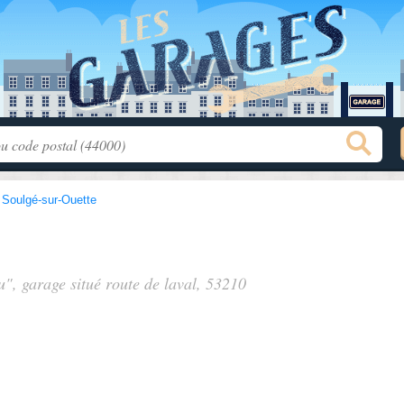
>
Soulgé-sur-Ouette
u", garage situé
route de laval
, 53210