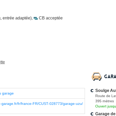
, entrée adaptée)
,
CB acceptée
tte
Gara
Soulge Au
u garage
Route de La
395 mètres
p-garage.fr/fr/france-FR/CUST-028773/garage-uzu/
Ouvert jusq
Garage de