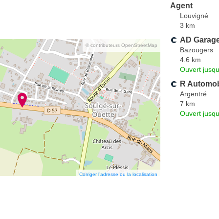
Agent
Louvigné
3 km
AD Garag
© contributeurs OpenStreetMap
Bazougers
4.6 km
Ouvert jusqu
R Automob
Argentré
7 km
Ouvert jusqu
Corriger l’adresse ou la localisation