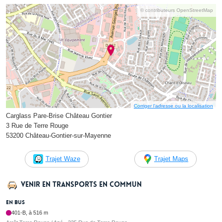
© contributeurs OpenStreetMap
Corriger l’adresse ou la localisation
Carglass Pare-Brise Château Gontier
3 Rue de Terre Rouge
53200 Château-Gontier-sur-Mayenne
Trajet Waze
Trajet Maps
Venir en transports en commun
En bus
401-B, à 516 m