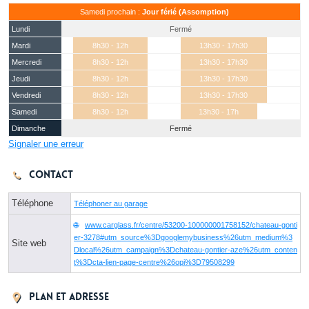
Samedi prochain :
Jour férié (Assomption)
Lundi
Fermé
Mardi
8h30 - 12h
13h30 - 17h30
Mercredi
8h30 - 12h
13h30 - 17h30
Jeudi
8h30 - 12h
13h30 - 17h30
Vendredi
8h30 - 12h
13h30 - 17h30
Samedi
8h30 - 12h
13h30 - 17h
Dimanche
Fermé
Signaler une erreur
Contact
Téléphone
Téléphoner au garage
www.carglass.fr/centre/53200-100000001758152/chateau-gonti
er-3278#utm_source%3Dgooglemybusiness%26utm_medium%3
Site web
Dlocal%26utm_campaign%3Dchateau-gontier-aze%26utm_conten
t%3Dcta-lien-page-centre%26opi%3D79508299
Plan et adresse