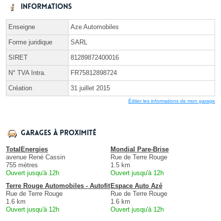
Informations
Enseigne
Aze Automobiles
Forme juridique
SARL
SIRET
81289872400016
N° TVA Intra.
FR75812898724
Création
31 juillet 2015
Éditer les informations de mon garage
Garages à proximité
TotalEnergies
Mondial Pare-Brise
avenue René Cassin
Rue de Terre Rouge
755 mètres
1.5 km
Ouvert jusqu'à 12h
Ouvert jusqu'à 12h
Terre Rouge Automobiles - Autofit
Espace Auto Azé
Rue de Terre Rouge
Rue de Terre Rouge
1.6 km
1.6 km
Ouvert jusqu'à 12h
Ouvert jusqu'à 12h