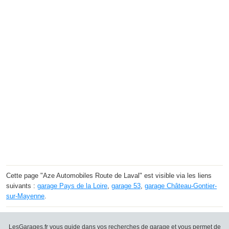
Cette page "Aze Automobiles Route de Laval" est visible via les liens
suivants :
garage Pays de la Loire
,
garage 53
,
garage Château-Gontier-
sur-Mayenne
.
LesGarages.fr vous guide dans vos recherches de garage et vous permet de