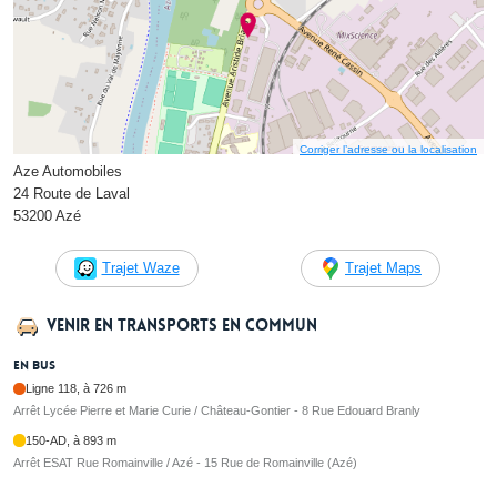
Corriger l’adresse ou la localisation
Aze Automobiles
24 Route de Laval
53200 Azé
Trajet Waze
Trajet Maps
Venir en transports en commun
En bus
Ligne 118, à 726 m
Arrêt Lycée Pierre et Marie Curie / Château-Gontier - 8 Rue Edouard Branly
150-AD, à 893 m
Arrêt ESAT Rue Romainville / Azé - 15 Rue de Romainville (Azé)