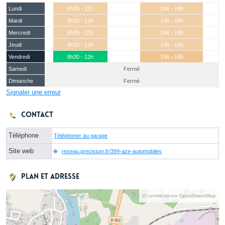
Lundi
8h30 - 12h
14h - 18h
Mardi
8h30 - 12h
14h - 18h
Mercredi
8h30 - 12h
14h - 18h
Jeudi
8h30 - 12h
14h - 18h
Vendredi
8h30 - 12h
14h - 18h
Samedi
Fermé
Dimanche
Fermé
Signaler une erreur
Contact
Téléphone
Téléphoner au garage
Site web
reseau.precisium.fr/399-aze-automobiles
Plan et adresse
© contributeurs OpenStreetMap