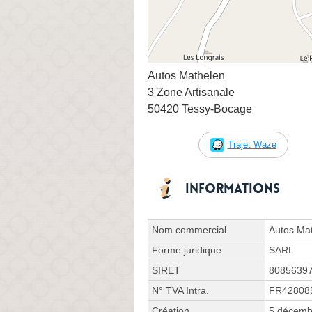
Autos Mathelen
3 Zone Artisanale
50420 Tessy-Bocage
Trajet Waze
Informations
Nom commercial
Autos Ma
Forme juridique
SARL
SIRET
8085639
N° TVA Intra.
FR42808
Création
5 décemb