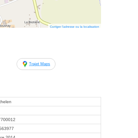
Corriger l’adresse ou la localisation
Trajet Maps
thelen
7700012
563977
re 2014