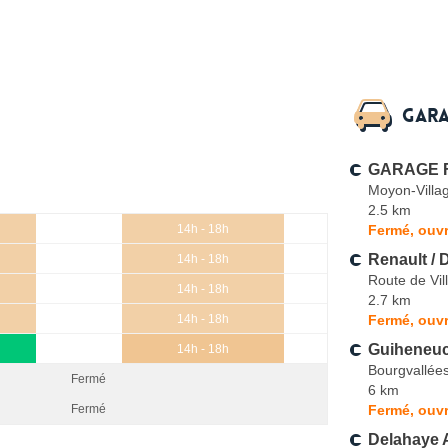
Gara
GARAGE F
Moyon-Villa
2.5 km
Fermé, ouv
14h - 18h
Renault / 
14h - 18h
Route de Vi
14h - 18h
2.7 km
Fermé, ouvr
14h - 18h
Guiheneu
14h - 18h
Bourgvallée
Fermé
6 km
Fermé, ouvr
Fermé
Delahaye 