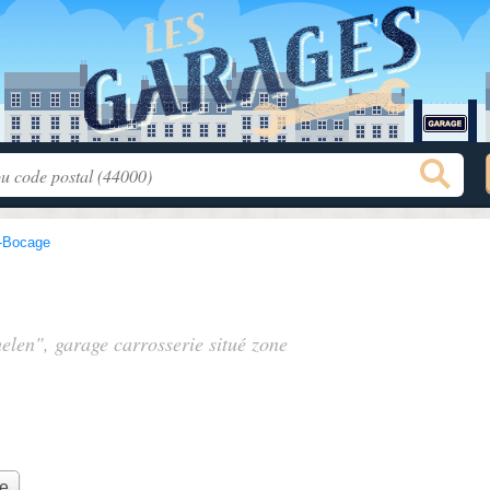
-Bocage
helen", garage carrosserie situé
zone
ie