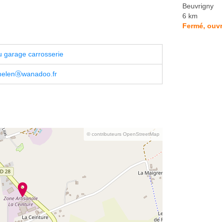
Beuvrigny
6 km
Fermé, ouvr
 garage carrosserie
helenⓐwanadoo.fr
© contributeurs OpenStreetMap