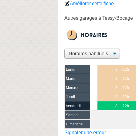
Améliorer cette fiche
Autres garages à Tessy-Bocage
Horaires
Lundi
8h - 12h
Mardi
8h - 12h
Mercredi
8h - 12h
Jeudi
8h - 12h
Vendredi
8h - 12h
Samedi
Dimanche
Signaler une erreur