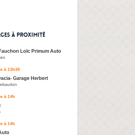
ges à proximité
auchon Loïc Primum Auto
ges
re à 13h30
Dacia- Garage Herbert
llebaudon
e à 14h
c
s
e à 14h
Auto