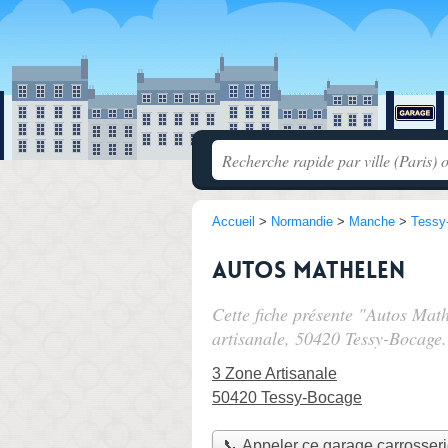
Accueil
>
Normandie
>
Manche
>
Tessy
Autos Mathelen
Cette fiche présente "Autos Mat
artisanale
, 50420 Tessy-Bocage.
3 Zone Artisanale
50420 Tessy-Bocage
📞 Appeler ce garage carrosser