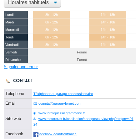
Lundi
8h - 12h
14h - 18h
Mardi
8h - 12h
14h - 18h
Mercredi
8h - 12h
14h - 18h
Jeudi
8h - 12h
14h - 18h
Vendredi
8h - 12h
14h - 18h
Samedi
Fermé
Dimanche
Fermé
Signaler une erreur
Contact
Téléphone
Téléphoner au garage concessionnaire
Email
comptaⓐgarage-forget.com
www.fordleplessisgrammoire.fr
Site web
www.motorcraft.fr/localisation/codepostal-view.php?region=491
24
Facebook
facebook.com/fordfrance