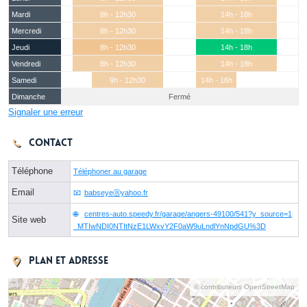
Mardi
8h - 12h30
14h - 18h
Mercredi
8h - 12h30
14h - 18h
Jeudi
8h - 12h30
14h - 18h
Vendredi
8h - 12h30
14h - 18h
Samedi
9h - 12h30
14h - 16h
Dimanche
Fermé
Signaler une erreur
Contact
Téléphone
Téléphoner au garage
Email
babseyeⓐyahoo.fr
centres-auto.speedy.fr/garage/angers-49100/541?y_source=1
Site web
_MTIwNDI0NTItNzE1LWxvY2F0aW9uLndlYnNpdGU%3D
Plan et adresse
© contributeurs OpenStreetMap