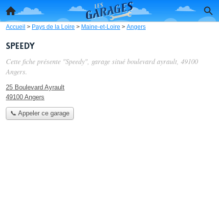
Accueil
>
Pays de la Loire
>
Maine-et-Loire
>
Angers
Speedy
Cette fiche présente "Speedy", garage situé
boulevard ayrault
, 49100
Angers.
25 Boulevard Ayrault
49100 Angers
📞 Appeler ce garage