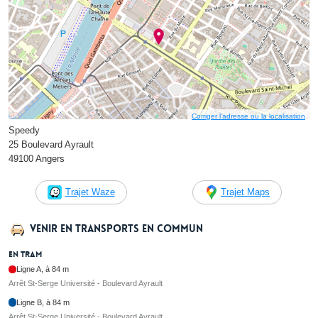
Corriger l’adresse ou la localisation
Speedy
25 Boulevard Ayrault
49100 Angers
Trajet Waze
Trajet Maps
Venir en transports en commun
En tram
Ligne A, à 84 m
Arrêt St-Serge Université - Boulevard Ayrault
Ligne B, à 84 m
Arrêt St-Serge Université - Boulevard Ayrault