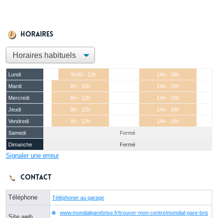
Horaires
Lundi
8h30 - 12h
14h - 18h
Mardi
8h - 12h
14h - 18h
Mercredi
8h - 12h
14h - 18h
Jeudi
8h - 12h
14h - 18h
Vendredi
8h - 12h
14h - 18h
Samedi
Fermé
Dimanche
Fermé
Signaler une erreur
Contact
Téléphone
Téléphoner au garage
www.mondialparebrise.fr/trouver-mon-centre/mondial-pare-bris
Site web