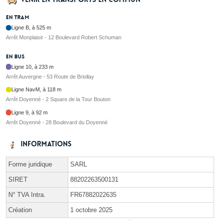
En tram
Ligne B, à 525 m
Arrêt Monplaisir - 12 Boulevard Robert Schuman
En bus
Ligne 10, à 233 m
Arrêt Auvergne - 53 Route de Briollay
Ligne NavM, à 118 m
Arrêt Doyenné - 2 Square de la Tour Bouton
Ligne 9, à 92 m
Arrêt Doyenné - 28 Boulevard du Doyenné
Informations
Forme juridique
SARL
SIRET
88202263500131
N° TVA Intra.
FR67882022635
Création
1 octobre 2025