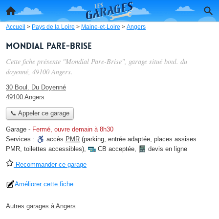
Accueil
>
Pays de la Loire
>
Maine-et-Loire
>
Angers
Mondial Pare-Brise
Cette fiche présente "Mondial Pare-Brise", garage situé
boul. du
doyenné
, 49100 Angers.
30 Boul. Du Doyenné
49100 Angers
📞 Appeler ce garage
Garage
-
Fermé, ouvre demain à 8h30
Services :
accès
PMR
(parking, entrée adaptée, places assises
PMR, toilettes accessibles)
,
CB acceptée
,
devis en ligne
Recommander ce garage
Améliorer cette fiche
Autres garages à Angers