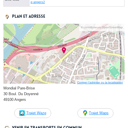
e-angers2
Plan et adresse
© contributeurs OpenStreetMap
Corriger l’adresse ou la localisation
Mondial Pare-Brise
30 Boul. Du Doyenné
49100 Angers
Trajet Waze
Trajet Maps
Venir en transports en commun