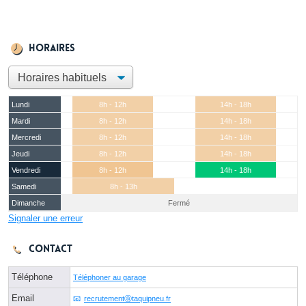
Horaires
Lundi
8h - 12h
14h - 18h
Mardi
8h - 12h
14h - 18h
Mercredi
8h - 12h
14h - 18h
Jeudi
8h - 12h
14h - 18h
Vendredi
8h - 12h
14h - 18h
Samedi
8h - 13h
Dimanche
Fermé
Signaler une erreur
Contact
Téléphone
Téléphoner au garage
Email
recrutementⓐtaquipneu.fr