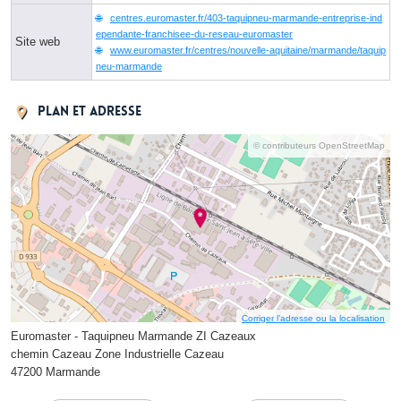
centres.euromaster.fr/403-taquipneu-marmande-entreprise-ind
ependante-franchisee-du-reseau-euromaster
Site web
www.euromaster.fr/centres/nouvelle-aquitaine/marmande/taquip
neu-marmande
Plan et adresse
© contributeurs OpenStreetMap
Corriger l’adresse ou la localisation
Euromaster - Taquipneu Marmande ZI Cazeaux
chemin Cazeau Zone Industrielle Cazeau
47200 Marmande