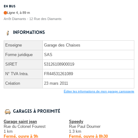
En bus
Ligne 4, à 89 m
Arrêt Diamants - 12 Rue des Diamants
Informations
Enseigne
Garage des Chaises
Forme juridique
SAS
SIRET
53126108900019
N° TVA Intra.
FR44531261089
Création
23 mars 2011
Éditer les informations de mon garage carrosserie
Garages à proximité
Garage saint jean
Speedy
Rue du Colonel Fourest
Rue Paul Doumer
1 km
1.3 km
Fermé, ouvre à 9h
Fermé, ouvre à 8h30