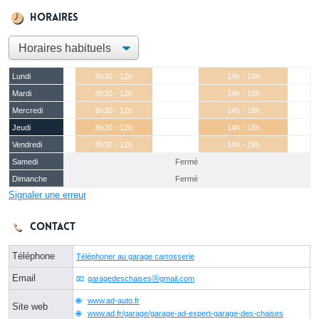
Horaires
Lundi
8h30 - 12h
14h - 18h
Mardi
8h30 - 12h
14h - 18h
Mercredi
8h30 - 12h
14h - 18h
Jeudi
8h30 - 12h
14h - 18h
Vendredi
8h30 - 12h
14h - 18h
Samedi
Fermé
Dimanche
Fermé
Signaler une erreur
Contact
Téléphone
Téléphoner au garage carrosserie
Email
garagedeschaisesⓐgmail.com
www.ad-auto.fr
Site web
www.ad.fr/garage/garage-ad-expert-garage-des-chaises