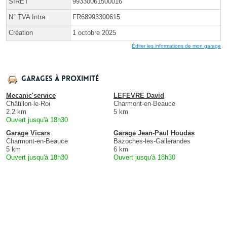
SIRET
99330061500016
N° TVA Intra.
FR68993300615
Création
1 octobre 2025
Éditer les informations de mon garage
Garages à proximité
Mecanic'service
LEFEVRE David
Châtillon-le-Roi
Charmont-en-Beauce
2.2 km
5 km
Ouvert jusqu'à 18h30
Garage Vicars
Garage Jean-Paul Houdas
Charmont-en-Beauce
Bazoches-les-Gallerandes
5 km
6 km
Ouvert jusqu'à 18h30
Ouvert jusqu'à 18h30