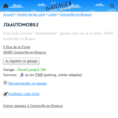
Accueil
>
Centre-Val de Loire
>
Loiret
>
Greneville-en-Beauce
Jtaautomobile
Cette fiche présente "Jtaautomobile", garage situé
rue de la forge
, 45480
Greneville-en-Beauce.
6 Rue de la Forge
45480 Greneville-en-Beauce
📞 Appeler ce garage
Garage
-
Ouvert jusqu'à 18h
Services :
accès
PMR
(parking, entrée adaptée)
Recommander ce garage
Améliorer cette fiche
Autres garages à Greneville-en-Beauce