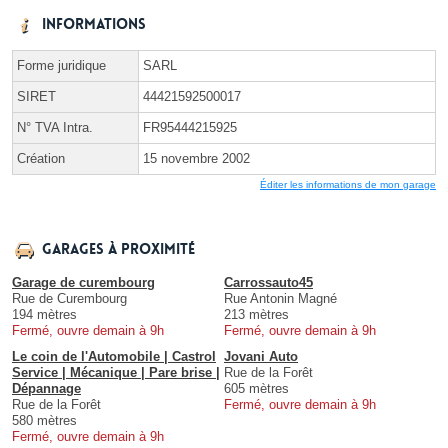
Informations
Forme juridique
SARL
SIRET
44421592500017
N° TVA Intra.
FR95444215925
Création
15 novembre 2002
Éditer les informations de mon garage
Garages à proximité
Garage de curembourg
Carrossauto45
Rue de Curembourg
Rue Antonin Magné
194 mètres
213 mètres
Fermé, ouvre demain à 9h
Fermé, ouvre demain à 9h
Le coin de l'Automobile | Castrol
Jovani Auto
Service | Mécanique | Pare brise |
Rue de la Forêt
Dépannage
605 mètres
Rue de la Forêt
Fermé, ouvre demain à 9h
580 mètres
Fermé, ouvre demain à 9h