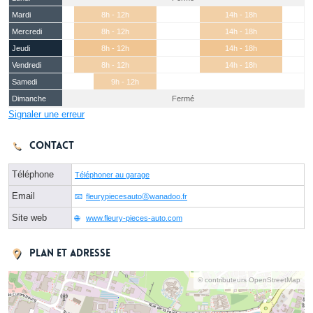
Mardi
8h - 12h
14h - 18h
Mercredi
8h - 12h
14h - 18h
Jeudi
8h - 12h
14h - 18h
Vendredi
8h - 12h
14h - 18h
Samedi
9h - 12h
Dimanche
Fermé
Signaler une erreur
Contact
Téléphone
Téléphoner au garage
Email
fleurypiecesautoⓐwanadoo.fr
Site web
www.fleury-pieces-auto.com
Plan et adresse
© contributeurs OpenStreetMap