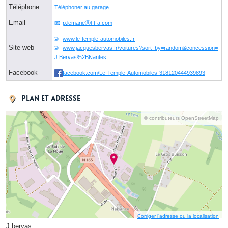
Téléphone
Téléphoner au garage
Email
p.lemarieⓐl-t-a.com
www.le-temple-automobiles.fr
Site web
www.jacquesbervas.fr/voitures?sort_by=random&concession=
J.Bervas%2BNantes
Facebook
facebook.com/Le-Temple-Automobiles-318120444939893
Plan et adresse
© contributeurs OpenStreetMap
Corriger l’adresse ou la localisation
J.bervas