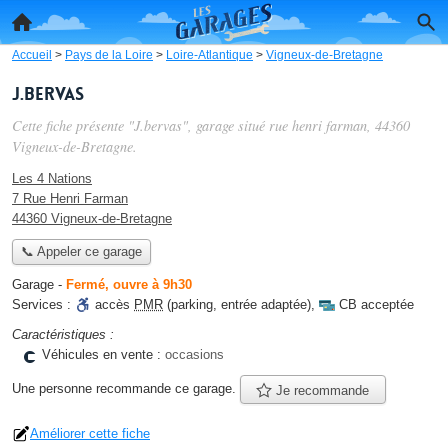
Accueil
>
Pays de la Loire
>
Loire-Atlantique
>
Vigneux-de-Bretagne
J.bervas
Cette fiche présente "J.bervas", garage situé
rue henri farman
, 44360
Vigneux-de-Bretagne.
Les 4 Nations
7 Rue Henri Farman
44360 Vigneux-de-Bretagne
📞 Appeler ce garage
Garage
-
Fermé, ouvre à 9h30
Services :
accès
PMR
(parking, entrée adaptée)
,
CB acceptée
Caractéristiques :
Véhicules en vente :
occasions
Une personne
recommande
ce garage.
Je recommande
Améliorer cette fiche