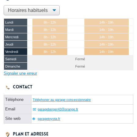
Lundi
8h - 12h
14h - 19h
Mardi
8h - 12h
14h - 19h
Mercredi
8h - 12h
14h - 19h
Jeudi
8h - 12h
14h - 19h
Vendredi
8h - 12h
14h - 19h
Samedi
Fermé
Dimanche
Fermé
Signaler une erreur
Contact
Téléphone
Téléphoner au garage concessionnaire
Email
garageberger43ⓐorange.fr
Site web
garagetoyota.fr
Plan et adresse