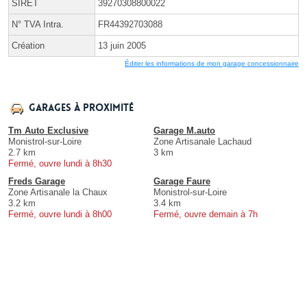
SIRET
39270308800022
N° TVA Intra.
FR44392703088
Création
13 juin 2005
Éditer les informations de mon garage concessionnaire
Garages à proximité
Tm Auto Exclusive
Garage M.auto
Monistrol-sur-Loire
Zone Artisanale Lachaud
2.7 km
3 km
Fermé, ouvre lundi à 8h30
Freds Garage
Garage Faure
Zone Artisanale la Chaux
Monistrol-sur-Loire
3.2 km
3.4 km
Fermé, ouvre lundi à 8h00
Fermé, ouvre demain à 7h