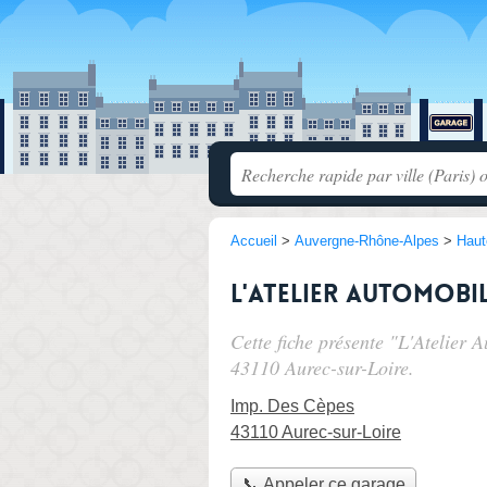
Accueil
>
Auvergne-Rhône-Alpes
>
Haut
L'Atelier Automobil
Cette fiche présente "L'Atelier 
43110 Aurec-sur-Loire.
Imp. Des Cèpes
43110 Aurec-sur-Loire
📞 Appeler ce garage