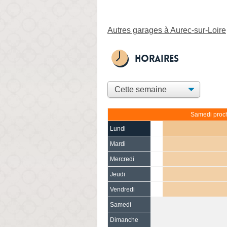
Autres garages à Aurec-sur-Loire
Horaires
Samedi proch
Lundi
Mardi
Mercredi
Jeudi
Vendredi
Samedi
(15 août)
Dimanche