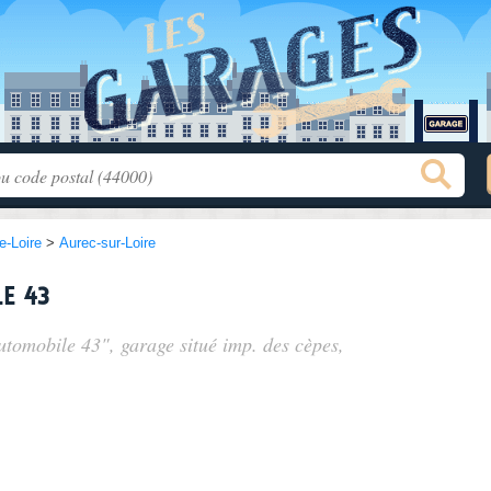
e-Loire
>
Aurec-sur-Loire
e 43
Automobile 43", garage situé
imp. des cèpes
,