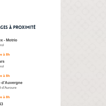
ges à proximité
x - Motrio
rol
e à 8h
ars
rol
e à 8h
e d'Auvergne
l-d'Auroure
e à 8h
43