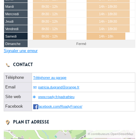
Mardi
8h30 - 12h
14h - 18h30
Mercredi
8h30 - 12h
14h - 18h30
Jeudi
8h30 - 12h
14h - 18h30
Vendredi
8h30 - 12h
14h - 18h30
Samedi
8h30 - 12h
14h - 18h
Dimanche
Fermé
Signaler une erreur
Contact
Téléphone
Téléphoner au garage
Email
patricia.dugrandⓐorange.fr
Site web
www.roady.fr/padrathieu
Facebook
facebook.com/RoadyFrance/
Plan et adresse
© contributeurs OpenStreetMap