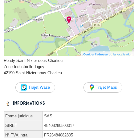
Corriger l’adresse ou la localisation
Roady Saint Nizier sous Charlieu
Zone Industrielle Tigny
42190 Saint-Nizier-sous-Charlieu
Trajet Waze
Trajet Maps
Informations
Forme juridique
SAS
SIRET
48408280500017
N° TVA Intra.
FR26484082805