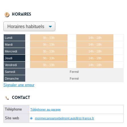
Horaires
Lundi
9h - 13h
14h - 18h
Mardi
9h - 13h
14h - 18h
Mercredi
9h - 13h
14h - 18h
Jeudi
9h - 13h
14h - 18h
Vendredi
9h - 13h
14h - 18h
Samedi
Fermé
Dimanche
Fermé
Signaler une erreur
Contact
Téléphone
Téléphoner au garage
Site web
monmecanoansebelmont.autofirst-france.fr