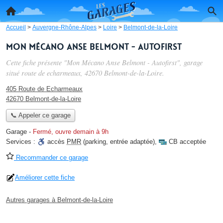
Accueil
>
Auvergne-Rhône-Alpes
>
Loire
>
Belmont-de-la-Loire
Mon Mécano Anse Belmont - Autofirst
Cette fiche présente "Mon Mécano Anse Belmont - Autofirst", garage
situé
route de echarmeaux
, 42670 Belmont-de-la-Loire.
405 Route de Echarmeaux
42670 Belmont-de-la-Loire
📞 Appeler ce garage
Garage
-
Fermé, ouvre demain à 9h
Services :
accès
PMR
(parking, entrée adaptée)
,
CB acceptée
Recommander ce garage
Améliorer cette fiche
Autres garages à Belmont-de-la-Loire