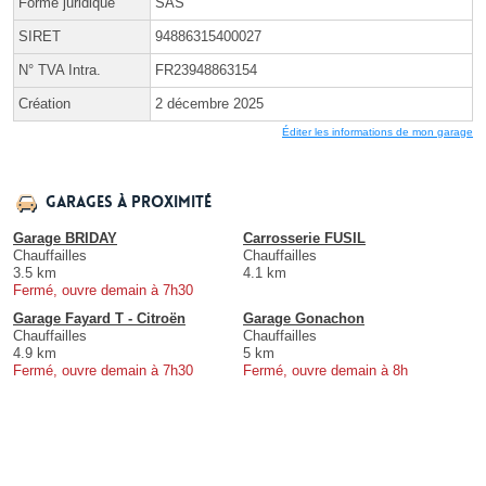
Forme juridique
SAS
SIRET
94886315400027
N° TVA Intra.
FR23948863154
Création
2 décembre 2025
Éditer les informations de mon garage
Garages à proximité
Garage BRIDAY
Carrosserie FUSIL
Chauffailles
Chauffailles
3.5 km
4.1 km
Fermé, ouvre demain à 7h30
Garage Fayard T - Citroën
Garage Gonachon
Chauffailles
Chauffailles
4.9 km
5 km
Fermé, ouvre demain à 7h30
Fermé, ouvre demain à 8h