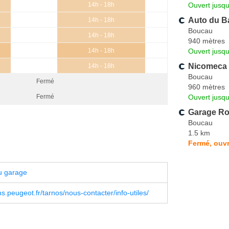
Ouvert jusqu
14h - 18h
Auto du B
14h - 18h
Boucau
14h - 18h
940 mètres
Ouvert jusqu
14h - 18h
Nicomeca
14h - 18h
Boucau
Fermé
960 mètres
Ouvert jusqu
Fermé
Garage Ro
Boucau
1.5 km
Fermé, ouvr
u garage
s.peugeot.fr/tarnos/nous-contacter/info-utiles/