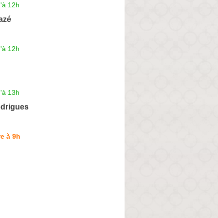
'à 12h
azé
'à 12h
'à 13h
drigues
e à 9h