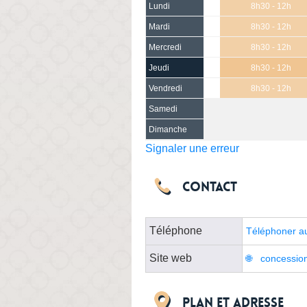
Lundi
8h30 - 12h
Mardi
8h30 - 12h
Mercredi
8h30 - 12h
Jeudi
8h30 - 12h
Vendredi
8h30 - 12h
Samedi
Dimanche
Signaler une erreur
Contact
Téléphone
Téléphoner a
Site web
concession
Plan et adresse