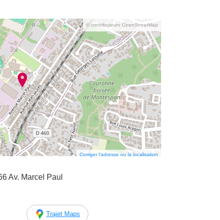
© contributeurs OpenStreetMap
Corriger l’adresse ou la localisation
66 Av. Marcel Paul
Trajet Maps