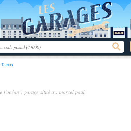
>
Tarnos
de l'océan", garage situé
av. marcel paul
,