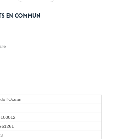
rts en commun
lle
 de l'Ocean
6100012
261261
23