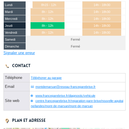
Lundi
8h15 - 12h
14h - 18h30
Mardi
8h - 12h
14h - 18h30
Mercredi
8h - 12h
14h - 18h30
Jeudi
8h - 12h
14h - 18h30
Vendredi
8h - 12h
14h - 18h30
Samedi
Fermé
Dimanche
Fermé
Signaler une erreur
Contact
Téléphone
Téléphoner au garage
Email
montdemarsanⓐreseau-franceparebrise.fr
www.franceparebrise.fr/diagnostic/vehicule
Site web
centre.franceparebrise.fr/reparation-pare-brise/nouvelle-aquitai
ne/landes/mont-de-marsan/mont-de-marsan
Plan et adresse