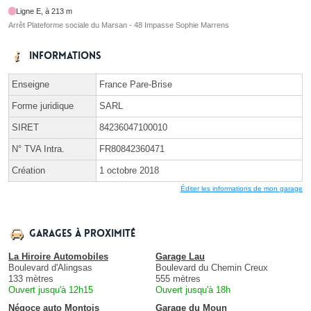
Ligne E, à 213 m
Arrêt Plateforme sociale du Marsan - 48 Impasse Sophie Marrens
Informations
Enseigne
France Pare-Brise
Forme juridique
SARL
SIRET
84236047100010
N° TVA Intra.
FR80842360471
Création
1 octobre 2018
Éditer les informations de mon garage
Garages à proximité
La Hiroire Automobiles
Garage Lau
Boulevard d'Alingsas
Boulevard du Chemin Creux
133 mètres
555 mètres
Ouvert jusqu'à 12h15
Ouvert jusqu'à 18h
Négoce auto Montois
Garage du Moun